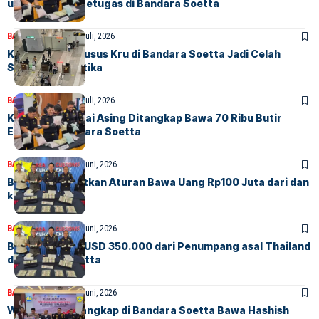
untuk Kelabui Petugas di Bandara Soetta
BANDARA
BERITA
31 Juli, 2026
Ketika Jalur Khusus Kru di Bandara Soetta Jadi Celah
Sindikat Narkotika
BANDARA
BERITA
31 Juli, 2026
Kopilot Maskapai Asing Ditangkap Bawa 70 Ribu Butir
Ekstasi di Bandara Soetta
BANDARA
BERITA
26 Juni, 2026
Bea Cukai Ingatkan Aturan Bawa Uang Rp100 Juta dari dan
ke Luar Negeri
BANDARA
BERITA
25 Juni, 2026
Bea Cukai Sita USD 350.000 dari Penumpang asal Thailand
di Bandara Soetta
BANDARA
BERITA
24 Juni, 2026
WNA Rusia Ditangkap di Bandara Soetta Bawa Hashish