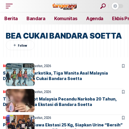
Berita
Bandara
Komunitas
Agenda
Ekbis P
BEA CUKAI BANDARA SOETTA
BANDARA
BERITA
5 Agustus, 2026
Selundupkan Narkotika, Tiga Wanita Asal Malaysia
Diamankan Bea Cukai Bandara Soetta
BANDARA
BERITA
3 Agustus, 2026
Terungkap! Pilot Malaysia Pecandu Narkoba 20 Tahun,
Ditangkap Bawa Ekstasi di Bandara Soetta
BANDARA
BERITA
3 Agustus, 2026
Pilot Malaysia Bawa Ekstasi 25 Kg, Siapkan Urine “Bersih”