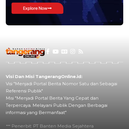
Explore Now
Visi Dan Misi TangerangOnline.id:
Visi "Menjadi Portal Berita Nomor Satu dan Sebagai
Referensi Publik"
Misi "Menjadi Portal Berita Yang Cepat dan
Terpercaya. Melayani Publik Dengan Berbagai
informasi yang Bermanfaat"
Penerbit: PT Banten Media Sejahtera