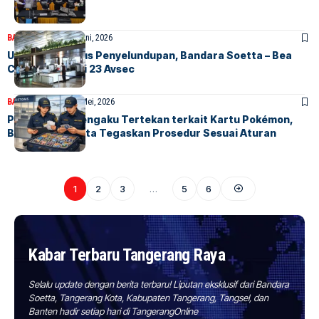
BANDARA
BERITA
5 Juni, 2026
Ungkap 19 Kasus Penyelundupan, Bandara Soetta – Bea
Cukai Apresiasi 23 Avsec
BANDARA
BERITA
16 Mei, 2026
Penumpang Mengaku Tertekan terkait Kartu Pokémon,
Bea Cukai Soetta Tegaskan Prosedur Sesuai Aturan
1
2
3
…
5
6
Kabar Terbaru Tangerang Raya
Selalu update dengan berita terbaru! Liputan eksklusif dari Bandara
Soetta, Tangerang Kota, Kabupaten Tangerang, Tangsel, dan
Banten hadir setiap hari di TangerangOnline