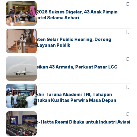
BERITA
INDEX
GM For A Day 2026 Sukses Digelar, 43 Anak Pimpin
Operasional Hotel Selama Sehari
BANDARA
BERITA
Karantina Banten Gelar Public Hearing, Dorong
Transparansi Layanan Publik
BANDARA
BERITA
Citilink Operasikan 43 Armada, Perkuat Pasar LCC
Nasional
BERITA
Sidang Pantukhir Taruna Akademi TNI, Tahapan
Strategis Tentukan Kualitas Perwira Masa Depan
BANDARA
BERITA
IALC Soekarno-Hatta Resmi Dibuka untuk Industri Aviasi
Dunia