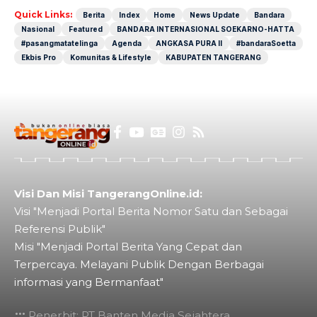
Quick Links:
Berita
Index
Home
News Update
Bandara
Nasional
Featured
BANDARA INTERNASIONAL SOEKARNO-HATTA
#pasangmatatelinga
Agenda
ANGKASA PURA II
#bandaraSoetta
Ekbis Pro
Komunitas & Lifestyle
KABUPATEN TANGERANG
Visi Dan Misi TangerangOnline.id:
Visi "Menjadi Portal Berita Nomor Satu dan Sebagai
Referensi Publik"
Misi "Menjadi Portal Berita Yang Cepat dan
Terpercaya. Melayani Publik Dengan Berbagai
informasi yang Bermanfaat"
Penerbit: PT Banten Media Sejahtera