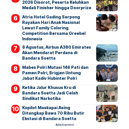
2026 Disorot, Peserta Keluhkan
Medali Finisher hingga Doorprize
Atria Hotel Gading Serpong
Rayakan Hari Anak Nasional
Lewat Family Coloring
Competition Bersama Greebel
Indonesia
8 Agustus, Airbus A380 Emirates
Akan Mendarat Perdana di
Bandara Soetta
Mabes Polri Mutasi 146 Pati dan
Pamen Polri, Brigjen Untung
Jabat Kadiv Hubinter Polri
Ketika Jalur Khusus Kru di
Bandara Soetta Jadi Celah
Sindikat Narkotika
Kopilot Maskapai Asing
Ditangkap Bawa 70 Ribu Butir
Ekstasi di Bandara Soetta
- Advertisement -