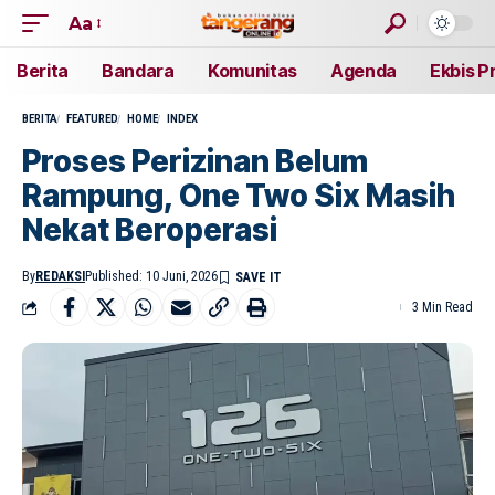
Aa
Berita
Bandara
Komunitas
Agenda
Ekbis P
BERITA
FEATURED
HOME
INDEX
Proses Perizinan Belum
Rampung, One Two Six Masih
Nekat Beroperasi
By
REDAKSI
Published: 10 Juni, 2026
3 Min Read