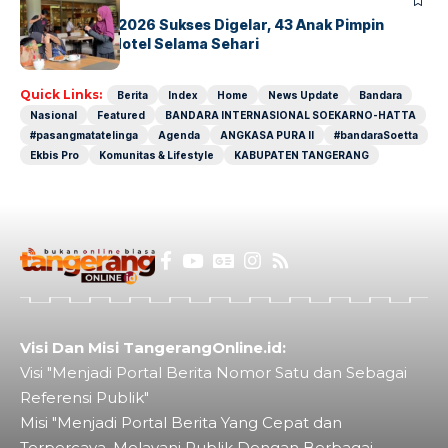
BERITA
INDEX
GM For A Day 2026 Sukses Digelar, 43 Anak Pimpin
Operasional Hotel Selama Sehari
Quick Links:
Berita
Index
Home
News Update
Bandara
Nasional
Featured
BANDARA INTERNASIONAL SOEKARNO-HATTA
#pasangmatatelinga
Agenda
ANGKASA PURA II
#bandaraSoetta
Ekbis Pro
Komunitas & Lifestyle
KABUPATEN TANGERANG
Visi Dan Misi TangerangOnline.id:
Visi "Menjadi Portal Berita Nomor Satu dan Sebagai
Referensi Publik"
Misi "Menjadi Portal Berita Yang Cepat dan
Terpercaya. Melayani Publik Dengan Berbagai