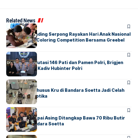
Related News
BERITA
INDEX
Atria Hotel Gading Serpong Rayakan Hari Anak Nasional
Lewat Family Coloring Competition Bersama Greebel
Indonesia
BERITA
Mabes Polri Mutasi 146 Pati dan Pamen Polri, Brigjen
Untung Jabat Kadiv Hubinter Polri
BANDARA
BERITA
Ketika Jalur Khusus Kru di Bandara Soetta Jadi Celah
Sindikat Narkotika
BANDARA
BERITA
Kopilot Maskapai Asing Ditangkap Bawa 70 Ribu Butir
Ekstasi di Bandara Soetta