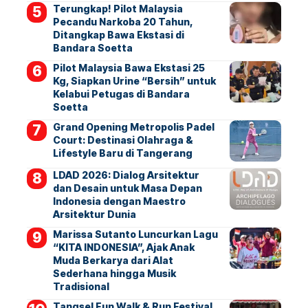
Terungkap! Pilot Malaysia
Pecandu Narkoba 20 Tahun,
Ditangkap Bawa Ekstasi di
Bandara Soetta
Pilot Malaysia Bawa Ekstasi 25
Kg, Siapkan Urine “Bersih” untuk
Kelabui Petugas di Bandara
Soetta
Grand Opening Metropolis Padel
Court: Destinasi Olahraga &
Lifestyle Baru di Tangerang
LDAD 2026: Dialog Arsitektur
dan Desain untuk Masa Depan
Indonesia dengan Maestro
Arsitektur Dunia
Marissa Sutanto Luncurkan Lagu
“KITA INDONESIA”, Ajak Anak
Muda Berkarya dari Alat
Sederhana hingga Musik
Tradisional
Tangsel Fun Walk & Run Festival