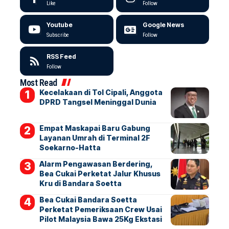
Like
Follow
Youtube
Google News
Subscribe
Follow
RSS Feed
Follow
Most Read
Kecelakaan di Tol Cipali, Anggota
DPRD Tangsel Meninggal Dunia
Empat Maskapai Baru Gabung
Layanan Umrah di Terminal 2F
Soekarno-Hatta
Alarm Pengawasan Berdering,
Bea Cukai Perketat Jalur Khusus
Kru di Bandara Soetta
Bea Cukai Bandara Soetta
Perketat Pemeriksaan Crew Usai
Pilot Malaysia Bawa 25Kg Ekstasi