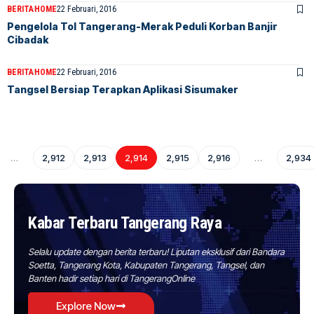
BERITA
HOME
22 Februari, 2016
Pengelola Tol Tangerang-Merak Peduli Korban Banjir
Cibadak
BERITA
HOME
22 Februari, 2016
Tangsel Bersiap Terapkan Aplikasi Sisumaker
…
2,912
2,913
2,914
2,915
2,916
…
2,934
Kabar Terbaru Tangerang Raya
Selalu update dengan berita terbaru! Liputan eksklusif dari Bandara
Soetta, Tangerang Kota, Kabupaten Tangerang, Tangsel, dan
Banten hadir setiap hari di TangerangOnline
Explore Now