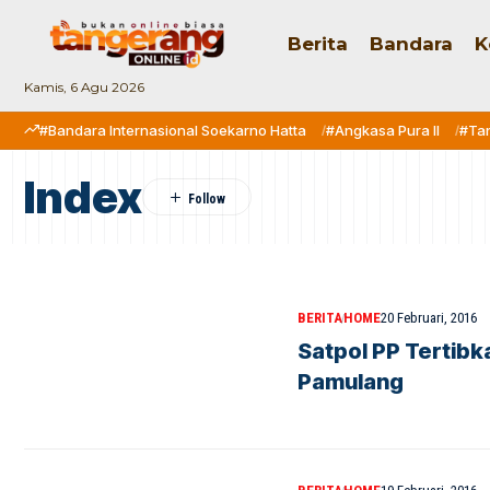
Berita
Bandara
K
Kamis, 6 Agu 2026
#Bandara Internasional Soekarno Hatta
#Angkasa Pura II
#Ta
Index
BERITA
HOME
20 Februari, 2016
Satpol PP Tertibk
Pamulang