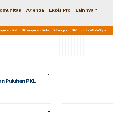
omunitas
Agenda
Ekbis Pro
Lainnya
ngerangKab
#TangerangKota
#Tangsel
#Komunitas&LifeStyle
an Puluhan PKL