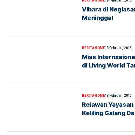
BERITA
HOME
19 Februari, 2016
Vihara di Neglasa
Meninggal
BERITA
HOME
18 Februari, 2016
Miss Internasiona
di Living World T
BERITA
HOME
18 Februari, 2016
Relawan Yayasan 
Keliling Galang D