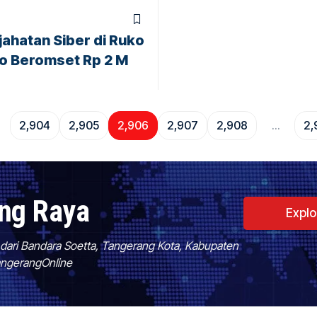
ahatan Siber di Ruko
ro Beromset Rp 2 M
2,904
2,905
2,906
2,907
2,908
…
2,
ang Raya
Expl
f dari Bandara Soetta, Tangerang Kota, Kabupaten
TangerangOnline