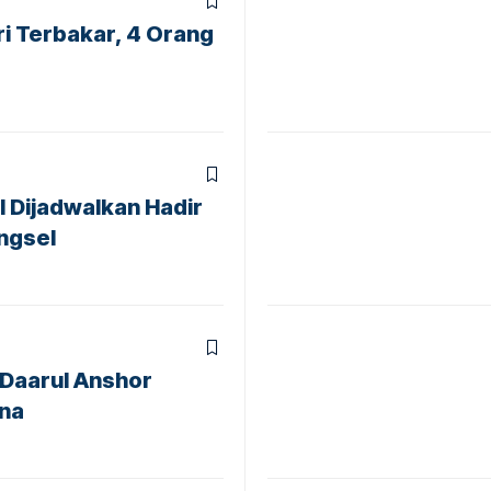
ri Terbakar, 4 Orang
l Dijadwalkan Hadir
angsel
Daarul Anshor
ana