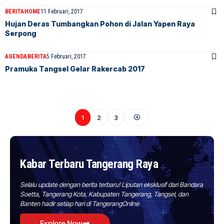
BERITA
HOME
11 Februari, 2017
Hujan Deras Tumbangkan Pohon di Jalan Yapen Raya
Serpong
AGENDA
BERITA
5 Februari, 2017
Pramuka Tangsel Gelar Rakercab 2017
1
2
3
Kabar Terbaru Tangerang Raya
Selalu update dengan berita terbaru! Liputan eksklusif dari Bandara
Soetta, Tangerang Kota, Kabupaten Tangerang, Tangsel, dan
Banten hadir setiap hari di TangerangOnline
Explore Now