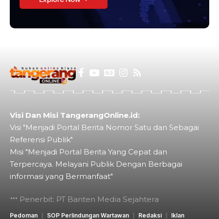
Visi Dan Misi TangerangOnline.id:
Visi "Menjadi Portal Berita Nomor Satu dan Sebagai
Referensi Publik"
Misi "Menjadi Portal Berita Yang Cepat dan
Terpercaya. Melayani Publik Dengan Berbagai
informasi yang Bermanfaat"
Penerbit: PT Banten Media Sejahtera
Pedoman
SOP Perlindungan Wartawan
Redaksi
Iklan