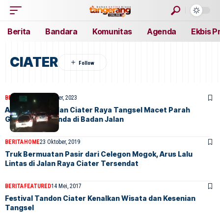
Berita
Bandara
Komunitas
Agenda
Ekbis P
CIATER
BERITA
HOME
1 Oktober, 2023
Arus Lalin di Jalan Ciater Raya Tangsel Macet Parah
Gegera Ada Tenda di Badan Jalan
BERITA
HOME
23 Oktober, 2019
Truk Bermuatan Pasir dari Celegon Mogok, Arus Lalu
Lintas di Jalan Raya Ciater Tersendat
BERITA
FEATURED
14 Mei, 2017
Festival Tandon Ciater Kenalkan Wisata dan Kesenian
Tangsel