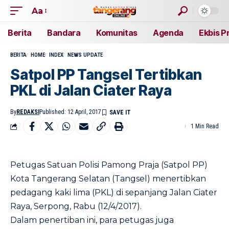
Aa
Berita
Bandara
Komunitas
Agenda
Ekbis P
BERITA
HOME
INDEX
NEWS UPDATE
Satpol PP Tangsel Tertibkan
PKL di Jalan Ciater Raya
By
REDAKSI
Published: 12 April, 2017
1 Min Read
Petugas Satuan Polisi Pamong Praja (Satpol PP)
Kota Tangerang Selatan (Tangsel) menertibkan
pedagang kaki lima (PKL) di sepanjang Jalan Ciater
Raya, Serpong, Rabu (12/4/2017).
Dalam penertiban ini, para petugas juga