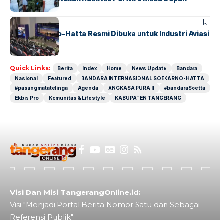
BANDARA
BERITA
IALC Soekarno-Hatta Resmi Dibuka untuk Industri Aviasi
Dunia
Quick Links:
Berita
Index
Home
News Update
Bandara
Nasional
Featured
BANDARA INTERNASIONAL SOEKARNO-HATTA
#pasangmatatelinga
Agenda
ANGKASA PURA II
#bandaraSoetta
Ekbis Pro
Komunitas & Lifestyle
KABUPATEN TANGERANG
Visi Dan Misi TangerangOnline.id:
Visi "Menjadi Portal Berita Nomor Satu dan Sebagai
Referensi Publik"