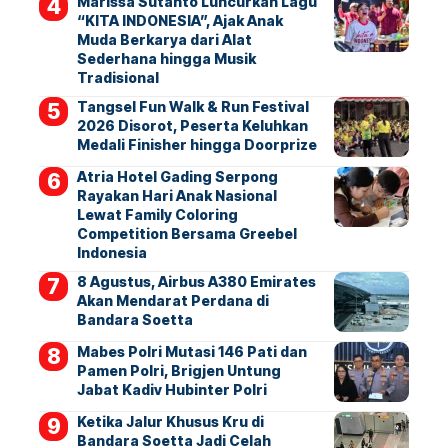
Marissa Sutanto Luncurkan Lagu
“KITA INDONESIA”, Ajak Anak
Muda Berkarya dari Alat
Sederhana hingga Musik
Tradisional
Tangsel Fun Walk & Run Festival
2026 Disorot, Peserta Keluhkan
Medali Finisher hingga Doorprize
Atria Hotel Gading Serpong
Rayakan Hari Anak Nasional
Lewat Family Coloring
Competition Bersama Greebel
Indonesia
8 Agustus, Airbus A380 Emirates
Akan Mendarat Perdana di
Bandara Soetta
Mabes Polri Mutasi 146 Pati dan
Pamen Polri, Brigjen Untung
Jabat Kadiv Hubinter Polri
Ketika Jalur Khusus Kru di
Bandara Soetta Jadi Celah