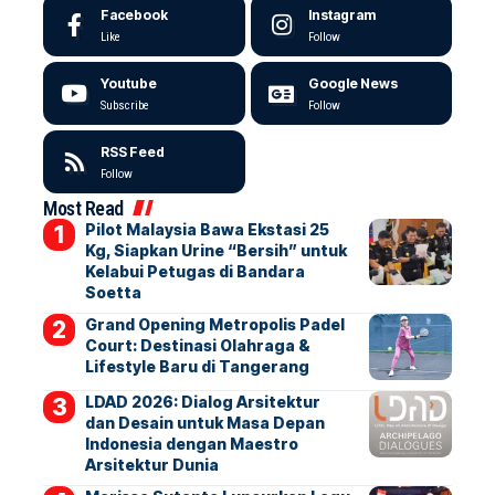
Facebook
Instagram
Like
Follow
Youtube
Google News
Subscribe
Follow
RSS Feed
Follow
Most Read
Pilot Malaysia Bawa Ekstasi 25
Kg, Siapkan Urine “Bersih” untuk
Kelabui Petugas di Bandara
Soetta
Grand Opening Metropolis Padel
Court: Destinasi Olahraga &
Lifestyle Baru di Tangerang
LDAD 2026: Dialog Arsitektur
dan Desain untuk Masa Depan
Indonesia dengan Maestro
Arsitektur Dunia