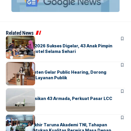
Related News
BERITA
INDEX
GM For A Day 2026 Sukses Digelar, 43 Anak Pimpin
Operasional Hotel Selama Sehari
BANDARA
BERITA
Karantina Banten Gelar Public Hearing, Dorong
Transparansi Layanan Publik
BANDARA
BERITA
Citilink Operasikan 43 Armada, Perkuat Pasar LCC
Nasional
BERITA
Sidang Pantukhir Taruna Akademi TNI, Tahapan
Strategis Tentukan Kualitas Perwira Masa Depan