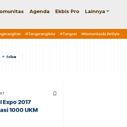
omunitas
Agenda
Ekbis Pro
Lainnya
ngerangKab
#TangerangKota
#Tangsel
#Komunitas&LifeStyle
017
 Expo 2017
rasi 1000 UKM