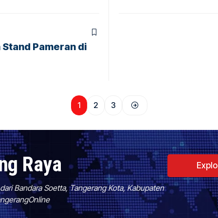
 Stand Pameran di
1
2
3
ang Raya
Expl
f dari Bandara Soetta, Tangerang Kota, Kabupaten
TangerangOnline