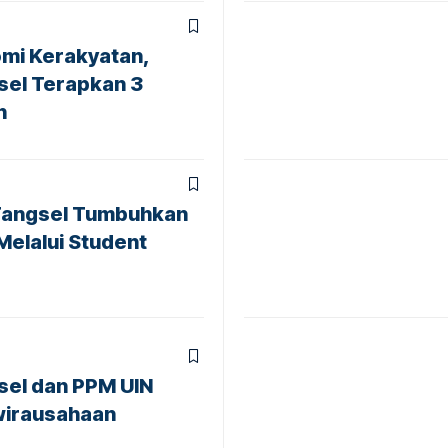
mi Kerakyatan,
el Terapkan 3
n
Tangsel Tumbuhkan
elalui Student
el dan PPM UIN
ewirausahaan