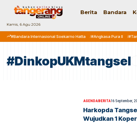
Berita
Bandara
K
Kamis, 6 Agu 2026
#Bandara Internasional Soekarno Hatta
#Angkasa Pura II
#Ta
#DinkopUKMtangsel
AGENDA
BERITA
16 September, 2
Harkopda Tangsel
Wujudkan 1 Kope