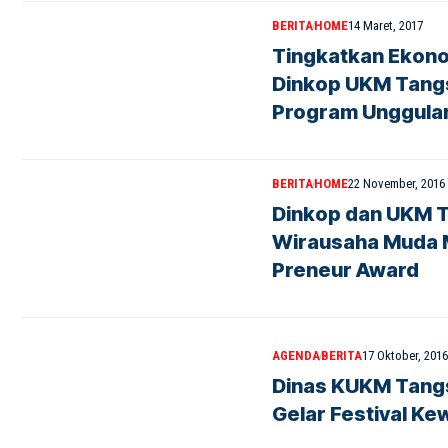
BERITA
HOME
14 Maret, 2017
Tingkatkan Ekono
Dinkop UKM Tangs
Program Unggula
BERITA
HOME
22 November, 2016
Dinkop dan UKM 
Wirausaha Muda M
Preneur Award
AGENDA
BERITA
17 Oktober, 2016
Dinas KUKM Tangs
Gelar Festival K