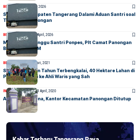
BERITA
HOME
19 April, 2026
Satpol PP Kabupaten Tangerang Dalami Aduan Santri soal
THM 126 di Panongan
BERITA
FEATURED
17 April, 2026
‎Musik Keras Ganggu Santri Ponpes, Plt Camat Panongan
Bakal Sidak THM
BERITA
INDEX
7 Februari, 2021
Setelah Puluhan Tahun Terbengkalai, 40 Hektare Lahan di
Peusar Kembali ke Ahli Waris yang Sah
INDEX
NEWS UPDATE
3 April, 2020
Antisipasi Corona, Kantor Kecamatan Panongan Ditutup
Kabar Terbaru Tangerang Raya