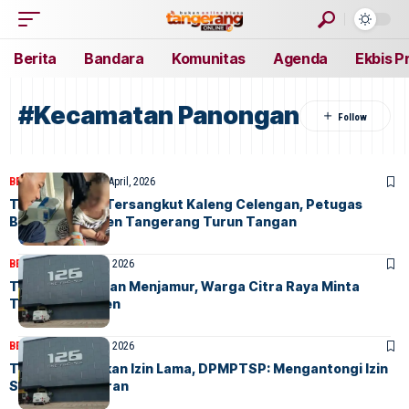
Berita
Bandara
Komunitas
Agenda
Ekbis P
#Kecamatan Panongan
BERITA
FEATURED
24 April, 2026
Tangan Balita Tersangkut Kaleng Celengan, Petugas
BPBD Kabupaten Tangerang Turun Tangan
BERITA
HOME
22 April, 2026
THM di Panongan Menjamur, Warga Citra Raya Minta
Tutup Permanen
BERITA
HOME
20 April, 2026
THM 126 Gunakan Izin Lama, DPMPTSP: Mengantongi Izin
Sebagai Restoran