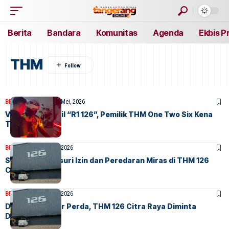
Berita
Bandara
Komunitas
Agenda
Ekbis P
THM
BERITA
FEATURED
27 Mei, 2026
Viral Pelat Mobil “R1 126”, Pemilik THM One Two Six Kena
Tilang Polisi
BERITA
HOME
13 Mei, 2026
Satpol PP Telusuri Izin dan Peredaran Miras di THM 126
Citra Raya
BERITA
HOME
12 Mei, 2026
Diduga Langgar Perda, THM 126 Citra Raya Diminta
Ditutup