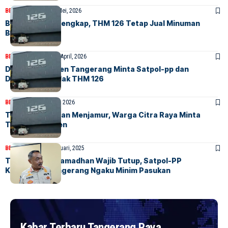
BERITA
FEATURED
7 Mei, 2026
Belum Berizin Lengkap, THM 126 Tetap Jual Minuman
Beralkohol
BERITA
FEATURED
27 April, 2026
DPRD Kabupaten Tangerang Minta Satpol-pp dan
DPMPTSP Tindak THM 126
BERITA
HOME
22 April, 2026
THM di Panongan Menjamur, Warga Citra Raya Minta
Tutup Permanen
BERITA
HOME
26 Februari, 2025
THM di Bulan Ramadhan Wajib Tutup, Satpol-PP
Kabupaten Tangerang Ngaku Minim Pasukan
Kabar Terbaru Tangerang Raya