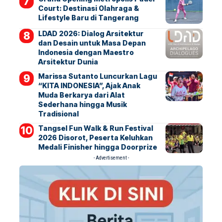
Court: Destinasi Olahraga &
Lifestyle Baru di Tangerang
LDAD 2026: Dialog Arsitektur
dan Desain untuk Masa Depan
Indonesia dengan Maestro
Arsitektur Dunia
Marissa Sutanto Luncurkan Lagu
“KITA INDONESIA”, Ajak Anak
Muda Berkarya dari Alat
Sederhana hingga Musik
Tradisional
Tangsel Fun Walk & Run Festival
2026 Disorot, Peserta Keluhkan
Medali Finisher hingga Doorprize
- Advertisement -