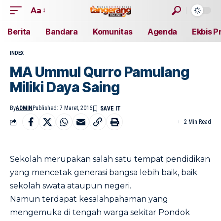
Aa
Berita
Bandara
Komunitas
Agenda
Ekbis P
INDEX
MA Ummul Qurro Pamulang
Miliki Daya Saing
By
ADMIN
Published: 7 Maret, 2016
2 Min Read
Sekolah merupakan salah satu tempat pendidikan
yang mencetak generasi bangsa lebih baik, baik
sekolah swata ataupun negeri.
Namun terdapat kesalahpahaman yang
mengemuka di tengah warga sekitar Pondok