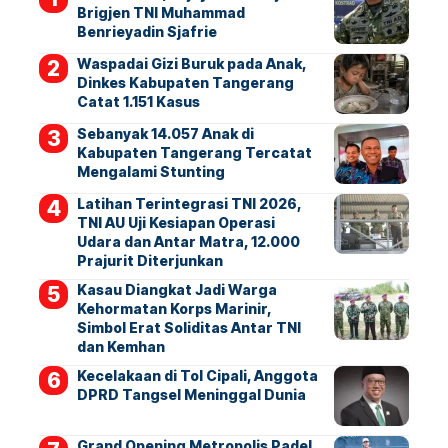
Brigjen TNI Muhammad
Benrieyadin Sjafrie
Waspadai Gizi Buruk pada Anak,
Dinkes Kabupaten Tangerang
Catat 1.151 Kasus
Sebanyak 14.057 Anak di
Kabupaten Tangerang Tercatat
Mengalami Stunting
Latihan Terintegrasi TNI 2026,
TNI AU Uji Kesiapan Operasi
Udara dan Antar Matra, 12.000
Prajurit Diterjunkan
Kasau Diangkat Jadi Warga
Kehormatan Korps Marinir,
Simbol Erat Soliditas Antar TNI
dan Kemhan
Kecelakaan di Tol Cipali, Anggota
DPRD Tangsel Meninggal Dunia
Grand Opening Metropolis Padel