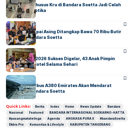
Ketika Jalur Khusus Kru di Bandara Soetta Jadi Celah
Sindikat Narkotika
BANDARA
BERITA
Kopilot Maskapai Asing Ditangkap Bawa 70 Ribu Butir
Ekstasi di Bandara Soetta
BERITA
INDEX
GM For A Day 2026 Sukses Digelar, 43 Anak Pimpin
Operasional Hotel Selama Sehari
BANDARA
BERITA
8 Agustus, Airbus A380 Emirates Akan Mendarat
Perdana di Bandara Soetta
Quick Links:
Berita
Index
Home
News Update
Bandara
Nasional
Featured
BANDARA INTERNASIONAL SOEKARNO-HATTA
#pasangmatatelinga
Agenda
ANGKASA PURA II
#bandaraSoetta
Ekbis Pro
Komunitas & Lifestyle
KABUPATEN TANGERANG