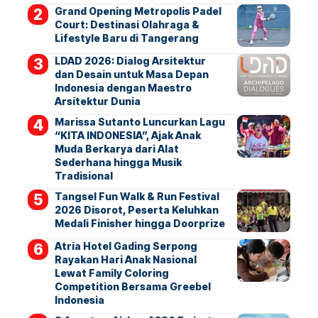
Grand Opening Metropolis Padel
Court: Destinasi Olahraga &
Lifestyle Baru di Tangerang
LDAD 2026: Dialog Arsitektur
dan Desain untuk Masa Depan
Indonesia dengan Maestro
Arsitektur Dunia
Marissa Sutanto Luncurkan Lagu
“KITA INDONESIA”, Ajak Anak
Muda Berkarya dari Alat
Sederhana hingga Musik
Tradisional
Tangsel Fun Walk & Run Festival
2026 Disorot, Peserta Keluhkan
Medali Finisher hingga Doorprize
Atria Hotel Gading Serpong
Rayakan Hari Anak Nasional
Lewat Family Coloring
Competition Bersama Greebel
Indonesia