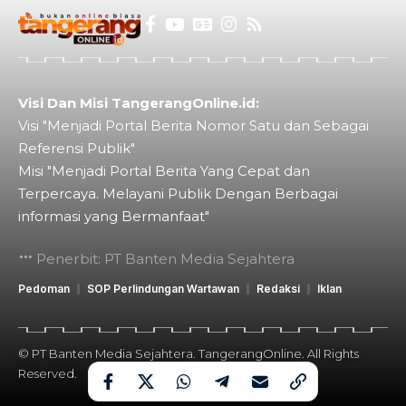
Visi Dan Misi TangerangOnline.id:
Visi "Menjadi Portal Berita Nomor Satu dan Sebagai
Referensi Publik"
Misi "Menjadi Portal Berita Yang Cepat dan
Terpercaya. Melayani Publik Dengan Berbagai
informasi yang Bermanfaat"
Penerbit: PT Banten Media Sejahtera
Pedoman
SOP Perlindungan Wartawan
Redaksi
Iklan
© PT Banten Media Sejahtera. TangerangOnline. All Rights
Reserved.