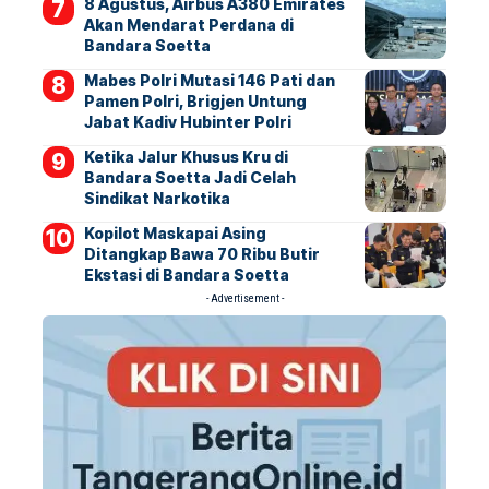
8 Agustus, Airbus A380 Emirates
Akan Mendarat Perdana di
Bandara Soetta
Mabes Polri Mutasi 146 Pati dan
Pamen Polri, Brigjen Untung
Jabat Kadiv Hubinter Polri
Ketika Jalur Khusus Kru di
Bandara Soetta Jadi Celah
Sindikat Narkotika
Kopilot Maskapai Asing
Ditangkap Bawa 70 Ribu Butir
Ekstasi di Bandara Soetta
- Advertisement -