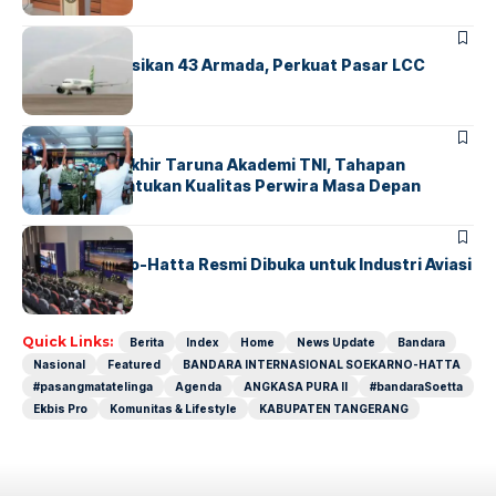
BANDARA
BERITA
Citilink Operasikan 43 Armada, Perkuat Pasar LCC
Nasional
BERITA
Sidang Pantukhir Taruna Akademi TNI, Tahapan
Strategis Tentukan Kualitas Perwira Masa Depan
BANDARA
BERITA
IALC Soekarno-Hatta Resmi Dibuka untuk Industri Aviasi
Dunia
Quick Links:
Berita
Index
Home
News Update
Bandara
Nasional
Featured
BANDARA INTERNASIONAL SOEKARNO-HATTA
#pasangmatatelinga
Agenda
ANGKASA PURA II
#bandaraSoetta
Ekbis Pro
Komunitas & Lifestyle
KABUPATEN TANGERANG