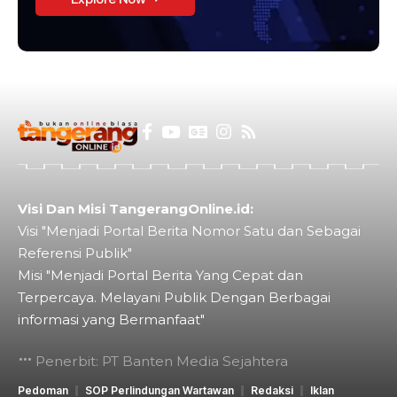
Visi Dan Misi TangerangOnline.id:
Visi "Menjadi Portal Berita Nomor Satu dan Sebagai
Referensi Publik"
Misi "Menjadi Portal Berita Yang Cepat dan
Terpercaya. Melayani Publik Dengan Berbagai
informasi yang Bermanfaat"
Penerbit: PT Banten Media Sejahtera
Pedoman
SOP Perlindungan Wartawan
Redaksi
Iklan