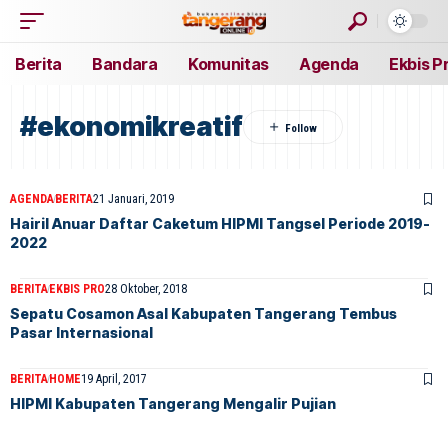
Berita
Bandara
Komunitas
Agenda
Ekbis P
#ekonomikreatif
AGENDA
BERITA
21 Januari, 2019
Hairil Anuar Daftar Caketum HIPMI Tangsel Periode 2019-
2022
BERITA
EKBIS PRO
28 Oktober, 2018
Sepatu Cosamon Asal Kabupaten Tangerang Tembus
Pasar Internasional
BERITA
HOME
19 April, 2017
HIPMI Kabupaten Tangerang Mengalir Pujian