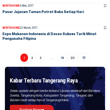
BERITA
HOME
4 Mei, 2017
Pasar Jajanan Taman Potret Buka Setiap Hari
BERITA
HOME
22 Maret, 2017
Expo Makanan Indonesia di Davao Sukses Tarik Minat
Pengusaha Filipina
1
2
3
…
19
20
Kabar Terbaru Tangerang Raya
Selalu update dengan berita terbaru! Liputan eksklusif dari Bandara
Soetta, Tangerang Kota, Kabupaten Tangerang, Tangsel, dan
Banten hadir setiap hari di TangerangOnline
Explore Now