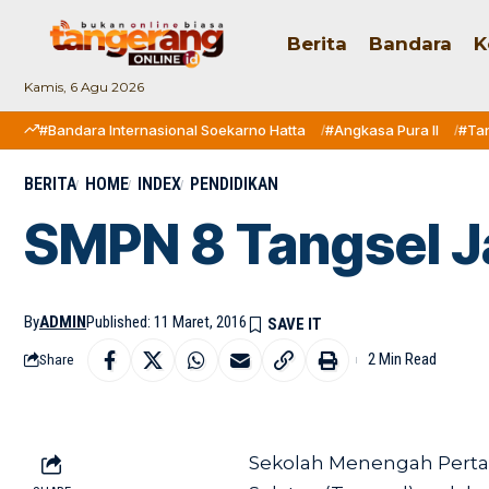
Berita
Bandara
K
Kamis, 6 Agu 2026
#Bandara Internasional Soekarno Hatta
#Angkasa Pura II
#Ta
BERITA
HOME
INDEX
PENDIDIKAN
SMPN 8 Tangsel J
By
ADMIN
Published: 11 Maret, 2016
2 Min Read
Share
Sekolah Menengah Perta