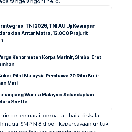
ada tangerangonline.id.
rintegrasi TNI 2026, TNI AU Uji Kesiapan
ara dan Antar Matra, 12.000 Prajurit
an
arga Kehormatan Korps Marinir, Simbol Erat
Kemhan
ukai, Pilot Malaysia Pembawa 70 Ribu Butir
an Mati
 Penumpang Wanita Malaysia Selundupkan
ndara Soetta
ring menjuarai lomba tari baik di skala
Sehingga, SMP N 8 diberi kepercayaan untuk