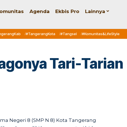
omunitas
Agenda
Ekbis Pro
Lainnya
ngerangKab
#TangerangKota
#Tangsel
#Komunitas&LifeStyle
agonya Tari-Tarian
ma Negeri 8 (SMP N 8) Kota Tangerang