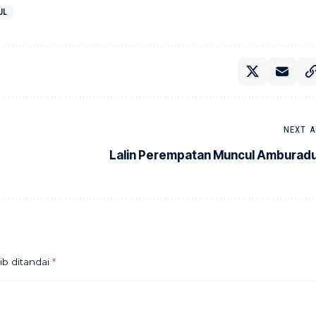
UL
NEXT A
Lalin Perempatan Muncul Amburadu
ib ditandai
*