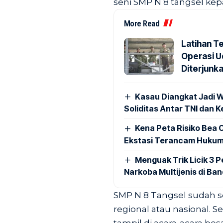
seni SMP N 8 tangsel kep
More Read
Latihan Te
Operasi Ud
Diterjunk
Kasau Diangkat Jadi W
Soliditas Antar TNI dan 
Kena Peta Risiko Bea C
Ekstasi Terancam Hukum
Menguak Trik Licik 3
Narkoba Multijenis di Ba
SMP N 8 Tangsel sudah se
regional atau nasional. 