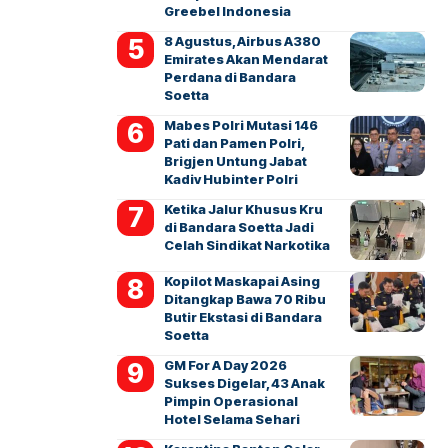
Greebel Indonesia
8 Agustus, Airbus A380
Emirates Akan Mendarat
Perdana di Bandara
Soetta
Mabes Polri Mutasi 146
Pati dan Pamen Polri,
Brigjen Untung Jabat
Kadiv Hubinter Polri
Ketika Jalur Khusus Kru
di Bandara Soetta Jadi
Celah Sindikat Narkotika
Kopilot Maskapai Asing
Ditangkap Bawa 70 Ribu
Butir Ekstasi di Bandara
Soetta
GM For A Day 2026
Sukses Digelar, 43 Anak
Pimpin Operasional
Hotel Selama Sehari