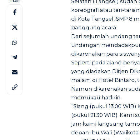
Selatan (Tangsel) sudah 
SHARE
koreografi atau tari-tari
di Kota Tangsel, SMP 8 
panggung acara.
Dari sejumlah undang ta
undangan mendadakpun, 
dikarenakan para siswanya
Seperti pada ajang peny
yang diadakan Ditjen Di
malam di Hotel Bintaro,
Namun dikarenakan sudah
memukau hadirin.
“Siang (pukul 13.00 WIB) 
(pukul 21.30 WIB). Kami
jam kami langsung tampil
depan Ibu Wali (Walikota 