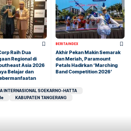
BERITA
INDEX
orp Raih Dua
Akhir Pekan Makin Semarak
aan Regional di
dan Meriah, Paramount
utheast Asia 2026
Petals Hadirkan ‘Marching
ya Belajar dan
Band Competition 2026’
ebermanfaatan
A INTERNASIONAL SOEKARNO-HATTA
le
KABUPATEN TANGERANG