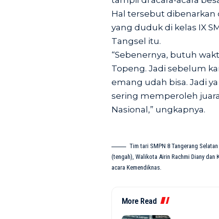
tampil di acara-acara be
Hal tersebut dibenarkan 
yang duduk di kelas IX S
Tangsel itu.
“Sebenernya, butuh wakt
Topeng. Jadi sebelum kam
emang udah bisa. Jadi ya 
sering memperoleh juara 1
Nasional,” ungkapnya.
Tim tari SMPN 8 Tangerang Selat
(tengah), Walikota Airin Rachmi Diany dan
acara Kemendiknas.
More Read