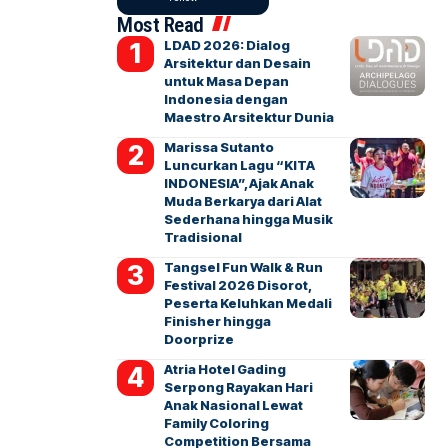
Most Read
LDAD 2026: Dialog
Arsitektur dan Desain
untuk Masa Depan
Indonesia dengan
Maestro Arsitektur Dunia
Marissa Sutanto
Luncurkan Lagu “KITA
INDONESIA”, Ajak Anak
Muda Berkarya dari Alat
Sederhana hingga Musik
Tradisional
Tangsel Fun Walk & Run
Festival 2026 Disorot,
Peserta Keluhkan Medali
Finisher hingga
Doorprize
Atria Hotel Gading
Serpong Rayakan Hari
Anak Nasional Lewat
Family Coloring
Competition Bersama