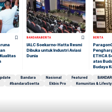
BANDARA
BERITA
BERITA
aruna
IALC Soekarno-Hatta Resmi
ParagonC
pan
Dibuka untuk Industri Aviasi
Pengharg
Kualitas
Dunia
ETHCA So
n
atas Buda
Budaya K
pdate
Bandara
Nasional
Featured
BANDAR
#bandaraSoetta
Ekbis Pro
Komunitas & Lifesty