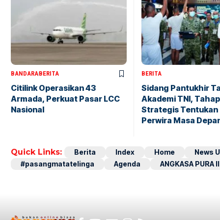
BANDARA
BERITA
BERITA
Citilink Operasikan 43
Sidang Pantukhir T
Armada, Perkuat Pasar LCC
Akademi TNI, Taha
Nasional
Strategis Tentukan 
Perwira Masa Depa
Quick Links:
Berita
Index
Home
News U
#pasangmatatelinga
Agenda
ANGKASA PURA II