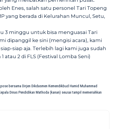
sar yang melibatkan pemerintah pusat.
oleh Enes, salah satu personel Tari Topeng
MP yang berada di Kelurahan Muncul, Setu,
u 3 minggu untuk bisa menguasai Tari
i dipanggil ke sini (mengisi acara), kami
siap-siap aja. Terlebih lagi kami juga sudah
 atau 2 di FLS (Festival Lomba Seni)
an pose bersama Dirjen Dikdasmen Kemendikbud Hamid Muhammad
 Kepala Dinas Pendidikan Mathoda (kanan) seusai tampil memeriahkan