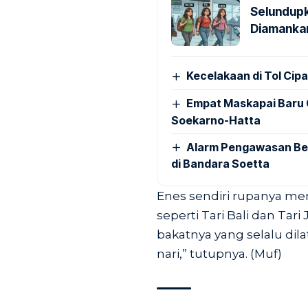
Selundupk
Diamankan
Kecelakaan di Tol Cip
Empat Maskapai Baru 
Soekarno-Hatta
Alarm Pengawasan Ber
di Bandara Soetta
Enes sendiri rupanya men
seperti Tari Bali dan Tar
bakatnya yang selalu dila
nari,” tutupnya. (Muf)