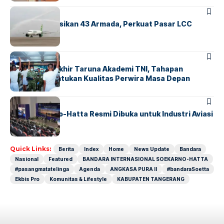
BANDARA
BERITA
Citilink Operasikan 43 Armada, Perkuat Pasar LCC
Nasional
BERITA
Sidang Pantukhir Taruna Akademi TNI, Tahapan
Strategis Tentukan Kualitas Perwira Masa Depan
BANDARA
BERITA
IALC Soekarno-Hatta Resmi Dibuka untuk Industri Aviasi
Dunia
Quick Links:
Berita
Index
Home
News Update
Bandara
Nasional
Featured
BANDARA INTERNASIONAL SOEKARNO-HATTA
#pasangmatatelinga
Agenda
ANGKASA PURA II
#bandaraSoetta
Ekbis Pro
Komunitas & Lifestyle
KABUPATEN TANGERANG