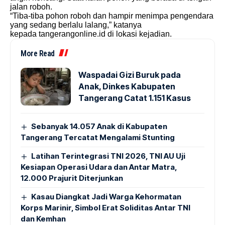
jalan roboh.
“Tiba-tiba pohon roboh dan hampir menimpa pengendara
yang sedang berlalu lalang,” katanya
kepada
tangerangonline.id
di lokasi kejadian.
More Read
Waspadai Gizi Buruk pada
Anak, Dinkes Kabupaten
Tangerang Catat 1.151 Kasus
Sebanyak 14.057 Anak di Kabupaten
Tangerang Tercatat Mengalami Stunting
Latihan Terintegrasi TNI 2026, TNI AU Uji
Kesiapan Operasi Udara dan Antar Matra,
12.000 Prajurit Diterjunkan
Kasau Diangkat Jadi Warga Kehormatan
Korps Marinir, Simbol Erat Soliditas Antar TNI
dan Kemhan