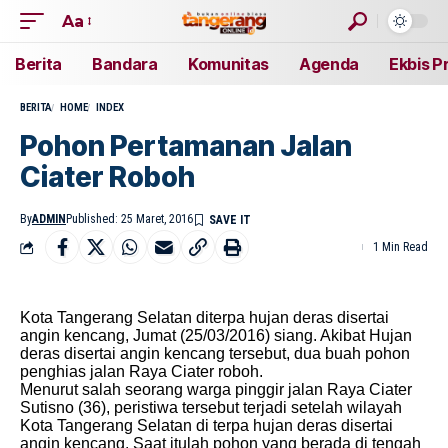
Aa
Berita
Bandara
Komunitas
Agenda
Ekbis P
BERITA
HOME
INDEX
Pohon Pertamanan Jalan
Ciater Roboh
By
ADMIN
Published: 25 Maret, 2016
1 Min Read
Kota Tangerang Selatan diterpa hujan deras disertai
angin kencang, Jumat (25/03/2016) siang. Akibat Hujan
deras disertai angin kencang tersebut, dua buah pohon
penghias jalan Raya Ciater roboh.
Menurut salah seorang warga pinggir jalan Raya Ciater
Sutisno (36), peristiwa tersebut terjadi setelah wilayah
Kota Tangerang Selatan di terpa hujan deras disertai
angin kencang. Saat itulah pohon yang berada di tengah