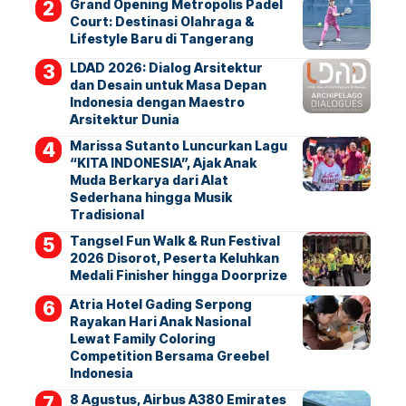
Grand Opening Metropolis Padel
Court: Destinasi Olahraga &
Lifestyle Baru di Tangerang
LDAD 2026: Dialog Arsitektur
dan Desain untuk Masa Depan
Indonesia dengan Maestro
Arsitektur Dunia
Marissa Sutanto Luncurkan Lagu
“KITA INDONESIA”, Ajak Anak
Muda Berkarya dari Alat
Sederhana hingga Musik
Tradisional
Tangsel Fun Walk & Run Festival
2026 Disorot, Peserta Keluhkan
Medali Finisher hingga Doorprize
Atria Hotel Gading Serpong
Rayakan Hari Anak Nasional
Lewat Family Coloring
Competition Bersama Greebel
Indonesia
8 Agustus, Airbus A380 Emirates