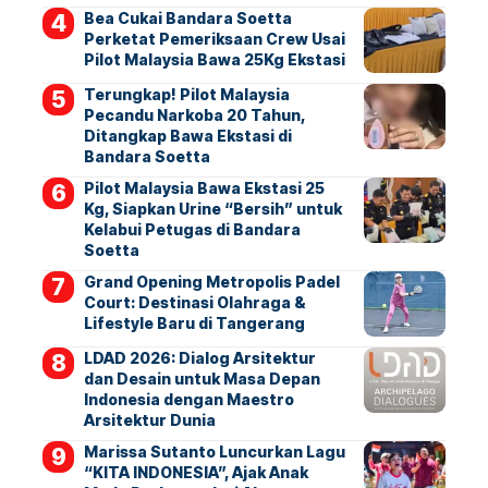
Bea Cukai Bandara Soetta
Perketat Pemeriksaan Crew Usai
Pilot Malaysia Bawa 25Kg Ekstasi
Terungkap! Pilot Malaysia
Pecandu Narkoba 20 Tahun,
Ditangkap Bawa Ekstasi di
Bandara Soetta
Pilot Malaysia Bawa Ekstasi 25
Kg, Siapkan Urine “Bersih” untuk
Kelabui Petugas di Bandara
Soetta
Grand Opening Metropolis Padel
Court: Destinasi Olahraga &
Lifestyle Baru di Tangerang
LDAD 2026: Dialog Arsitektur
dan Desain untuk Masa Depan
Indonesia dengan Maestro
Arsitektur Dunia
Marissa Sutanto Luncurkan Lagu
“KITA INDONESIA”, Ajak Anak