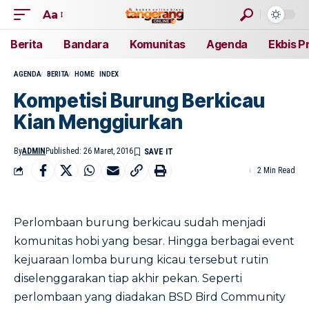
Aa
Berita
Bandara
Komunitas
Agenda
Ekbis P
AGENDA
BERITA
HOME
INDEX
Kompetisi Burung Berkicau
Kian Menggiurkan
By
ADMIN
Published: 26 Maret, 2016
2 Min Read
Perlombaan burung berkicau sudah menjadi
komunitas hobi yang besar. Hingga berbagai event
kejuaraan lomba burung kicau tersebut rutin
diselenggarakan tiap akhir pekan. Seperti
perlombaan yang diadakan BSD Bird Community