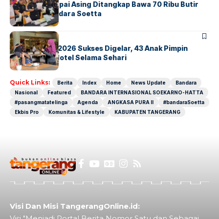
Kopilot Maskapai Asing Ditangkap Bawa 70 Ribu Butir
Ekstasi di Bandara Soetta
BERITA
INDEX
GM For A Day 2026 Sukses Digelar, 43 Anak Pimpin
Operasional Hotel Selama Sehari
Quick Links:
Berita
Index
Home
News Update
Bandara
Nasional
Featured
BANDARA INTERNASIONAL SOEKARNO-HATTA
#pasangmatatelinga
Agenda
ANGKASA PURA II
#bandaraSoetta
Ekbis Pro
Komunitas & Lifestyle
KABUPATEN TANGERANG
Visi Dan Misi TangerangOnline.id:
Visi "Menjadi Portal Berita Nomor Satu dan Sebagai