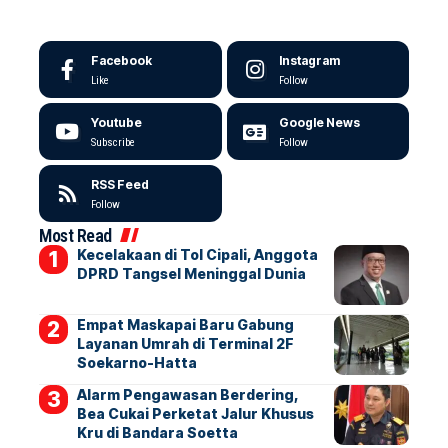
Facebook
Instagram
Like
Follow
Youtube
Google News
Subscribe
Follow
RSS Feed
Follow
Most Read
Kecelakaan di Tol Cipali, Anggota
DPRD Tangsel Meninggal Dunia
Empat Maskapai Baru Gabung
Layanan Umrah di Terminal 2F
Soekarno-Hatta
Alarm Pengawasan Berdering,
Bea Cukai Perketat Jalur Khusus
Kru di Bandara Soetta