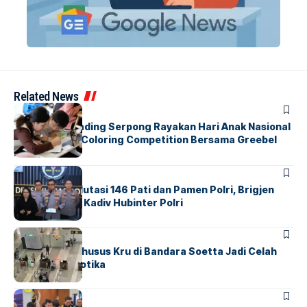
Related News
BERITA
INDEX
Atria Hotel Gading Serpong Rayakan Hari Anak Nasional
Lewat Family Coloring Competition Bersama Greebel
Indonesia
BERITA
Mabes Polri Mutasi 146 Pati dan Pamen Polri, Brigjen
Untung Jabat Kadiv Hubinter Polri
BANDARA
BERITA
Ketika Jalur Khusus Kru di Bandara Soetta Jadi Celah
Sindikat Narkotika
BANDARA
BERITA