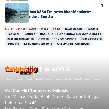
BANDARA
BERITA
8 Agustus, Airbus A380 Emirates Akan Mendarat
Perdana di Bandara Soetta
Quick Links:
Berita
Index
Home
News Update
Bandara
Nasional
Featured
BANDARA INTERNASIONAL SOEKARNO-HATTA
#pasangmatatelinga
Agenda
ANGKASA PURA II
#bandaraSoetta
Ekbis Pro
Komunitas & Lifestyle
KABUPATEN TANGERANG
Visi Dan Misi TangerangOnline.id:
Visi "Menjadi Portal Berita Nomor Satu dan Sebagai
Referensi Publik"
Misi "Menjadi Portal Berita Yang Cepat dan