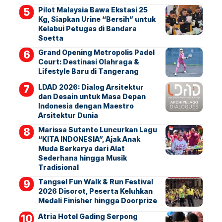
Pilot Malaysia Bawa Ekstasi 25
Kg, Siapkan Urine “Bersih” untuk
Kelabui Petugas di Bandara
Soetta
Grand Opening Metropolis Padel
Court: Destinasi Olahraga &
Lifestyle Baru di Tangerang
LDAD 2026: Dialog Arsitektur
dan Desain untuk Masa Depan
Indonesia dengan Maestro
Arsitektur Dunia
Marissa Sutanto Luncurkan Lagu
“KITA INDONESIA”, Ajak Anak
Muda Berkarya dari Alat
Sederhana hingga Musik
Tradisional
Tangsel Fun Walk & Run Festival
2026 Disorot, Peserta Keluhkan
Medali Finisher hingga Doorprize
Atria Hotel Gading Serpong