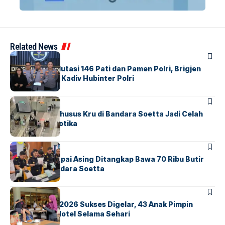
Related News
BERITA
Mabes Polri Mutasi 146 Pati dan Pamen Polri, Brigjen
Untung Jabat Kadiv Hubinter Polri
BANDARA
BERITA
Ketika Jalur Khusus Kru di Bandara Soetta Jadi Celah
Sindikat Narkotika
BANDARA
BERITA
Kopilot Maskapai Asing Ditangkap Bawa 70 Ribu Butir
Ekstasi di Bandara Soetta
BERITA
INDEX
GM For A Day 2026 Sukses Digelar, 43 Anak Pimpin
Operasional Hotel Selama Sehari