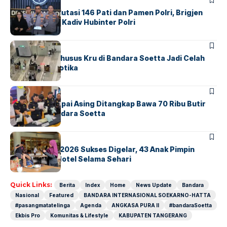
BERITA
Mabes Polri Mutasi 146 Pati dan Pamen Polri, Brigjen
Untung Jabat Kadiv Hubinter Polri
BANDARA
BERITA
Ketika Jalur Khusus Kru di Bandara Soetta Jadi Celah
Sindikat Narkotika
BANDARA
BERITA
Kopilot Maskapai Asing Ditangkap Bawa 70 Ribu Butir
Ekstasi di Bandara Soetta
BERITA
INDEX
GM For A Day 2026 Sukses Digelar, 43 Anak Pimpin
Operasional Hotel Selama Sehari
Quick Links:
Berita
Index
Home
News Update
Bandara
Nasional
Featured
BANDARA INTERNASIONAL SOEKARNO-HATTA
#pasangmatatelinga
Agenda
ANGKASA PURA II
#bandaraSoetta
Ekbis Pro
Komunitas & Lifestyle
KABUPATEN TANGERANG