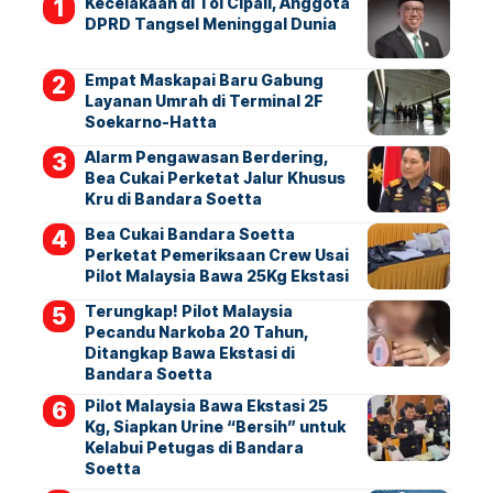
Kecelakaan di Tol Cipali, Anggota
DPRD Tangsel Meninggal Dunia
Empat Maskapai Baru Gabung
Layanan Umrah di Terminal 2F
Soekarno-Hatta
Alarm Pengawasan Berdering,
Bea Cukai Perketat Jalur Khusus
Kru di Bandara Soetta
Bea Cukai Bandara Soetta
Perketat Pemeriksaan Crew Usai
Pilot Malaysia Bawa 25Kg Ekstasi
Terungkap! Pilot Malaysia
Pecandu Narkoba 20 Tahun,
Ditangkap Bawa Ekstasi di
Bandara Soetta
Pilot Malaysia Bawa Ekstasi 25
Kg, Siapkan Urine “Bersih” untuk
Kelabui Petugas di Bandara
Soetta