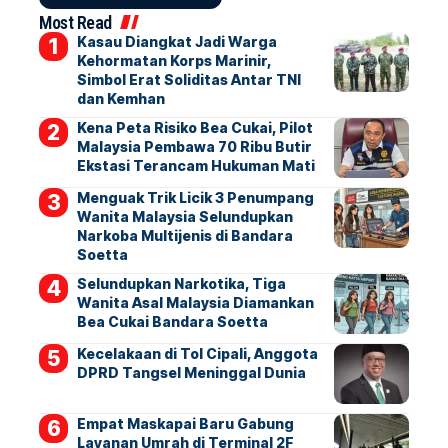
Most Read
Kasau Diangkat Jadi Warga
Kehormatan Korps Marinir,
Simbol Erat Soliditas Antar TNI
dan Kemhan
Kena Peta Risiko Bea Cukai, Pilot
Malaysia Pembawa 70 Ribu Butir
Ekstasi Terancam Hukuman Mati
Menguak Trik Licik 3 Penumpang
Wanita Malaysia Selundupkan
Narkoba Multijenis di Bandara
Soetta
Selundupkan Narkotika, Tiga
Wanita Asal Malaysia Diamankan
Bea Cukai Bandara Soetta
Kecelakaan di Tol Cipali, Anggota
DPRD Tangsel Meninggal Dunia
Empat Maskapai Baru Gabung
Layanan Umrah di Terminal 2F