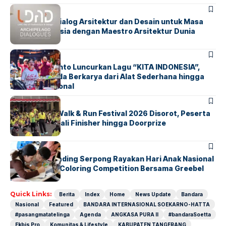
BERITA
HOME
LDAD 2026: Dialog Arsitektur dan Desain untuk Masa
Depan Indonesia dengan Maestro Arsitektur Dunia
BERITA
INDEX
Marissa Sutanto Luncurkan Lagu “KITA INDONESIA”,
Ajak Anak Muda Berkarya dari Alat Sederhana hingga
Musik Tradisional
BERITA
INDEX
Tangsel Fun Walk & Run Festival 2026 Disorot, Peserta
Keluhkan Medali Finisher hingga Doorprize
BERITA
INDEX
Atria Hotel Gading Serpong Rayakan Hari Anak Nasional
Lewat Family Coloring Competition Bersama Greebel
Indonesia
Quick Links:
Berita
Index
Home
News Update
Bandara
Nasional
Featured
BANDARA INTERNASIONAL SOEKARNO-HATTA
#pasangmatatelinga
Agenda
ANGKASA PURA II
#bandaraSoetta
Ekbis Pro
Komunitas & Lifestyle
KABUPATEN TANGERANG