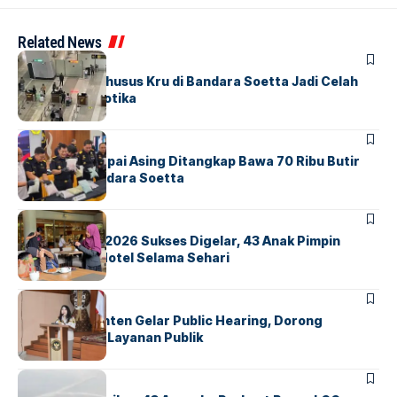
Related News
BANDARA
BERITA
Ketika Jalur Khusus Kru di Bandara Soetta Jadi Celah
Sindikat Narkotika
BANDARA
BERITA
Kopilot Maskapai Asing Ditangkap Bawa 70 Ribu Butir
Ekstasi di Bandara Soetta
BERITA
INDEX
GM For A Day 2026 Sukses Digelar, 43 Anak Pimpin
Operasional Hotel Selama Sehari
BANDARA
BERITA
Karantina Banten Gelar Public Hearing, Dorong
Transparansi Layanan Publik
BANDARA
BERITA