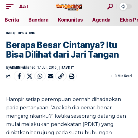
Aa
Berita
Bandara
Komunitas
Agenda
Ekbis P
INDEX
TIPS & TRIK
Berapa Besar Cintanya? Itu
Bisa Dilihat dari Jari Tangan
By
ADMIN
Published: 17 Juli, 2016
3 Min Read
Hampir setiap perempuan pernah dihadapkan
pada pertanyaan, “Apakah dia benar-benar
menginginkanku?” ketika seseorang datang dan
mulai melakukan pendekatan (PDKT) yang
diniatkan berujung pada suatu hubungan