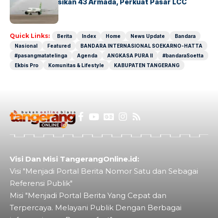
Citilink Operasikan 43 Armada, Perkuat Pasar LCC
Nasional
Quick Links:
Berita
Index
Home
News Update
Bandara
Nasional
Featured
BANDARA INTERNASIONAL SOEKARNO-HATTA
#pasangmatatelinga
Agenda
ANGKASA PURA II
#bandaraSoetta
Ekbis Pro
Komunitas & Lifestyle
KABUPATEN TANGERANG
Visi Dan Misi TangerangOnline.id:
Visi "Menjadi Portal Berita Nomor Satu dan Sebagai
Referensi Publik"
Misi "Menjadi Portal Berita Yang Cepat dan
Terpercaya. Melayani Publik Dengan Berbagai