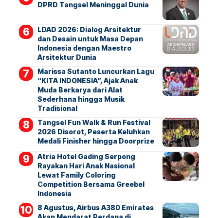
DPRD Tangsel Meninggal Dunia
LDAD 2026: Dialog Arsitektur
dan Desain untuk Masa Depan
Indonesia dengan Maestro
Arsitektur Dunia
Marissa Sutanto Luncurkan Lagu
“KITA INDONESIA”, Ajak Anak
Muda Berkarya dari Alat
Sederhana hingga Musik
Tradisional
Tangsel Fun Walk & Run Festival
2026 Disorot, Peserta Keluhkan
Medali Finisher hingga Doorprize
Atria Hotel Gading Serpong
Rayakan Hari Anak Nasional
Lewat Family Coloring
Competition Bersama Greebel
Indonesia
8 Agustus, Airbus A380 Emirates
Akan Mendarat Perdana di