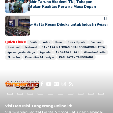
Sidang Pantukhir Taruna Akademi TNI, Tahapan
Strategis Tentukan Kualitas Perwira Masa Depan
BANDARA
BERITA
IALC Soekarno-Hatta Resmi Dibuka untuk Industri Aviasi
Dunia
Quick Links:
Berita
Index
Home
News Update
Bandara
Nasional
Featured
BANDARA INTERNASIONAL SOEKARNO-HATTA
#pasangmatatelinga
Agenda
ANGKASA PURA II
#bandaraSoetta
Ekbis Pro
Komunitas & Lifestyle
KABUPATEN TANGERANG
Visi Dan Misi TangerangOnline.id:
Visi "Menjadi Portal Berita Nomor Satu dan Sebagai