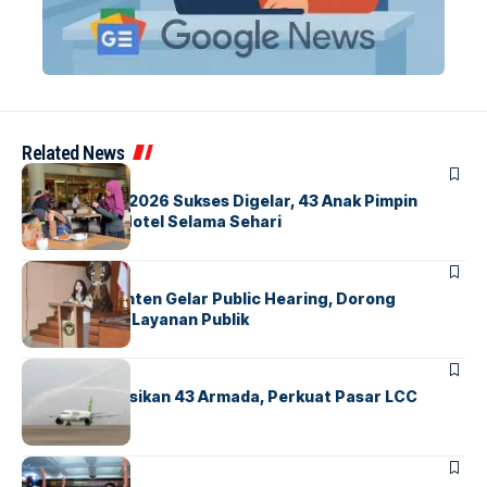
Related News
BERITA
INDEX
GM For A Day 2026 Sukses Digelar, 43 Anak Pimpin
Operasional Hotel Selama Sehari
BANDARA
BERITA
Karantina Banten Gelar Public Hearing, Dorong
Transparansi Layanan Publik
BANDARA
BERITA
Citilink Operasikan 43 Armada, Perkuat Pasar LCC
Nasional
BERITA