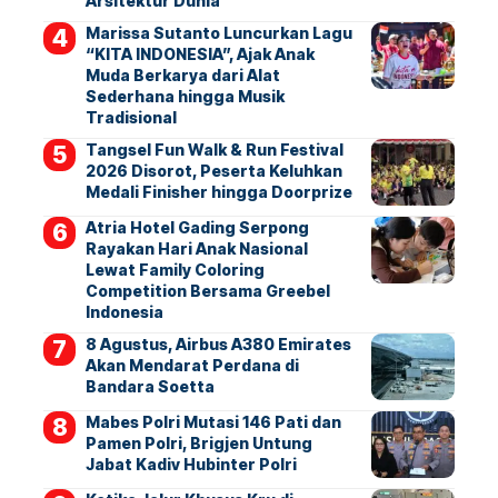
Arsitektur Dunia
Marissa Sutanto Luncurkan Lagu
“KITA INDONESIA”, Ajak Anak
Muda Berkarya dari Alat
Sederhana hingga Musik
Tradisional
Tangsel Fun Walk & Run Festival
2026 Disorot, Peserta Keluhkan
Medali Finisher hingga Doorprize
Atria Hotel Gading Serpong
Rayakan Hari Anak Nasional
Lewat Family Coloring
Competition Bersama Greebel
Indonesia
8 Agustus, Airbus A380 Emirates
Akan Mendarat Perdana di
Bandara Soetta
Mabes Polri Mutasi 146 Pati dan
Pamen Polri, Brigjen Untung
Jabat Kadiv Hubinter Polri