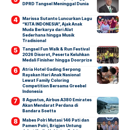
DPRD Tangsel Meninggal Dunia
Marissa Sutanto Luncurkan Lagu
“KITA INDONESIA”, Ajak Anak
Muda Berkarya dari Alat
Sederhana hingga Musik
Tradisional
Tangsel Fun Walk & Run Festival
2026 Disorot, Peserta Keluhkan
Medali Finisher hingga Doorprize
Atria Hotel Gading Serpong
Rayakan Hari Anak Nasional
Lewat Family Coloring
Competition Bersama Greebel
Indonesia
8 Agustus, Airbus A380 Emirates
Akan Mendarat Perdana di
Bandara Soetta
Mabes Polri Mutasi 146 Pati dan
Pamen Polri, Brigjen Untung