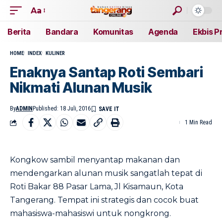
Aa
Berita
Bandara
Komunitas
Agenda
Ekbis P
HOME
INDEX
KULINER
Enaknya Santap Roti Sembari
Nikmati Alunan Musik
By
ADMIN
Published: 18 Juli, 2016
1 Min Read
Kongkow sambil menyantap makanan dan
mendengarkan alunan musik sangatlah tepat di
Roti Bakar 88 Pasar Lama, Jl Kisamaun, Kota
Tangerang. Tempat ini strategis dan cocok buat
mahasiswa-mahasiswi untuk nongkrong.