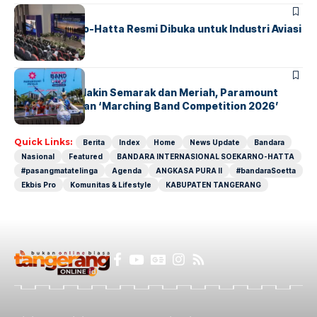
BANDARA
BERITA
IALC Soekarno-Hatta Resmi Dibuka untuk Industri Aviasi
Dunia
BERITA
INDEX
Akhir Pekan Makin Semarak dan Meriah, Paramount
Petals Hadirkan ‘Marching Band Competition 2026’
Quick Links:
Berita
Index
Home
News Update
Bandara
Nasional
Featured
BANDARA INTERNASIONAL SOEKARNO-HATTA
#pasangmatatelinga
Agenda
ANGKASA PURA II
#bandaraSoetta
Ekbis Pro
Komunitas & Lifestyle
KABUPATEN TANGERANG