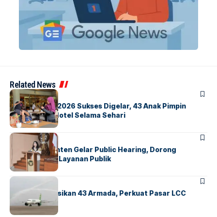
Related News
BERITA
INDEX
GM For A Day 2026 Sukses Digelar, 43 Anak Pimpin
Operasional Hotel Selama Sehari
BANDARA
BERITA
Karantina Banten Gelar Public Hearing, Dorong
Transparansi Layanan Publik
BANDARA
BERITA
Citilink Operasikan 43 Armada, Perkuat Pasar LCC
Nasional