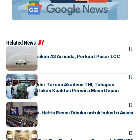
Related News
BANDARA
BERITA
Citilink Operasikan 43 Armada, Perkuat Pasar LCC
Nasional
BERITA
Sidang Pantukhir Taruna Akademi TNI, Tahapan
Strategis Tentukan Kualitas Perwira Masa Depan
BANDARA
BERITA
IALC Soekarno-Hatta Resmi Dibuka untuk Industri Aviasi
Dunia
BERITA