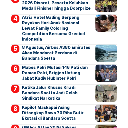
2026 Disorot, Peserta Keluhkan
Medali Finisher hingga Doorprize
Atria Hotel Gading Serpong
Rayakan Hari Anak Nasional
Lewat Family Coloring
Competition Bersama Greebel
Indonesia
8 Agustus, Airbus A380 Emirates
Akan Mendarat Perdana di
Bandara Soetta
Mabes Polri Mutasi 146 Pati dan
Pamen Polri, Brigjen Untung
Jabat Kadiv Hubinter Polri
Ketika Jalur Khusus Kru di
Bandara Soetta Jadi Celah
Sindikat Narkotika
Kopilot Maskapai Asing
Ditangkap Bawa 70 Ribu Butir
Ekstasi di Bandara Soetta
GM For A Day 2026 Sukses