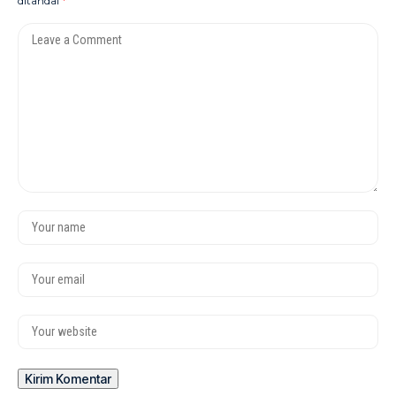
ditandai
*