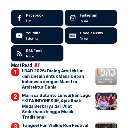
Facebook
Instagram
Like
Follow
Youtube
Google News
Subscribe
Follow
RSS Feed
Follow
Most Read
LDAD 2026: Dialog Arsitektur
dan Desain untuk Masa Depan
Indonesia dengan Maestro
Arsitektur Dunia
Marissa Sutanto Luncurkan Lagu
“KITA INDONESIA”, Ajak Anak
Muda Berkarya dari Alat
Sederhana hingga Musik
Tradisional
Tangsel Fun Walk & Run Festival