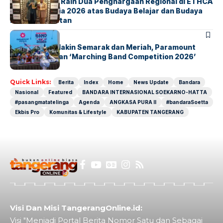
ParagonCorp Raih Dua Penghargaan Regional di ETHCA
Southeast Asia 2026 atas Budaya Belajar dan Budaya
Kebermanfaatan
BERITA
INDEX
Akhir Pekan Makin Semarak dan Meriah, Paramount
Petals Hadirkan ‘Marching Band Competition 2026’
Quick Links:
Berita
Index
Home
News Update
Bandara
Nasional
Featured
BANDARA INTERNASIONAL SOEKARNO-HATTA
#pasangmatatelinga
Agenda
ANGKASA PURA II
#bandaraSoetta
Ekbis Pro
Komunitas & Lifestyle
KABUPATEN TANGERANG
Visi Dan Misi TangerangOnline.id:
Visi "Menjadi Portal Berita Nomor Satu dan Sebagai