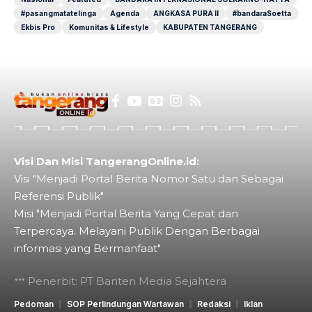
#pasangmatatelinga
Agenda
ANGKASA PURA II
#bandaraSoetta
Ekbis Pro
Komunitas & Lifestyle
KABUPATEN TANGERANG
Visi Dan Misi TangerangOnline.id:
Visi "Menjadi Portal Berita Nomor Satu dan Sebagai
Referensi Publik"
Misi "Menjadi Portal Berita Yang Cepat dan
Terpercaya. Melayani Publik Dengan Berbagai
informasi yang Bermanfaat"
Penerbit: PT Banten Media Sejahtera
Pedoman
SOP Perlindungan Wartawan
Redaksi
Iklan