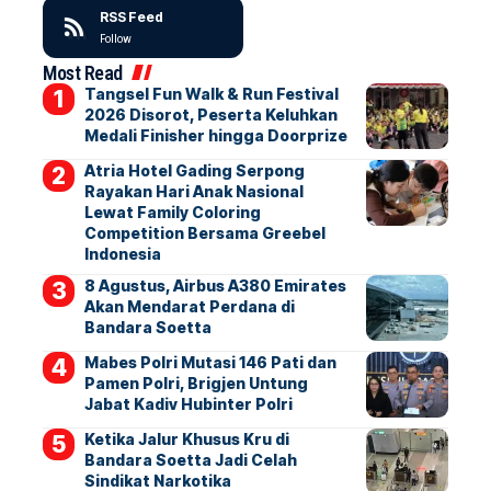
RSS Feed
Follow
Most Read
Tangsel Fun Walk & Run Festival
2026 Disorot, Peserta Keluhkan
Medali Finisher hingga Doorprize
Atria Hotel Gading Serpong
Rayakan Hari Anak Nasional
Lewat Family Coloring
Competition Bersama Greebel
Indonesia
8 Agustus, Airbus A380 Emirates
Akan Mendarat Perdana di
Bandara Soetta
Mabes Polri Mutasi 146 Pati dan
Pamen Polri, Brigjen Untung
Jabat Kadiv Hubinter Polri
Ketika Jalur Khusus Kru di
Bandara Soetta Jadi Celah
Sindikat Narkotika