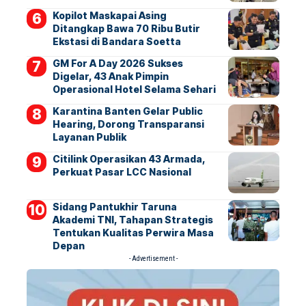
Kopilot Maskapai Asing
Ditangkap Bawa 70 Ribu Butir
Ekstasi di Bandara Soetta
GM For A Day 2026 Sukses
Digelar, 43 Anak Pimpin
Operasional Hotel Selama Sehari
Karantina Banten Gelar Public
Hearing, Dorong Transparansi
Layanan Publik
Citilink Operasikan 43 Armada,
Perkuat Pasar LCC Nasional
Sidang Pantukhir Taruna
Akademi TNI, Tahapan Strategis
Tentukan Kualitas Perwira Masa
Depan
- Advertisement -