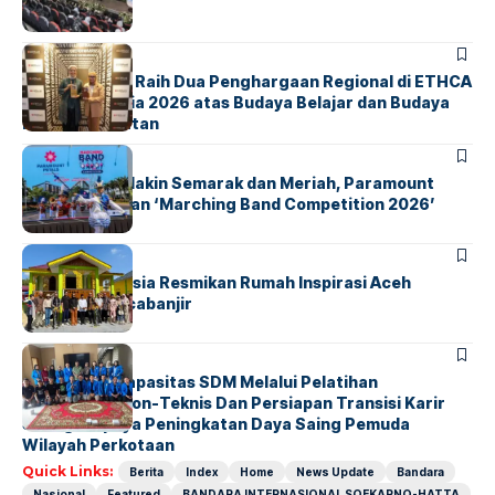
Dunia
BERITA
ParagonCorp Raih Dua Penghargaan Regional di ETHCA
Southeast Asia 2026 atas Budaya Belajar dan Budaya
Kebermanfaatan
BERITA
INDEX
Akhir Pekan Makin Semarak dan Meriah, Paramount
Petals Hadirkan ‘Marching Band Competition 2026’
BERITA
HOME
AirNav Indonesia Resmikan Rumah Inspirasi Aceh
Tamiang Pascabanjir
BERITA
INDEX
Penguatan Kapasitas SDM Melalui Pelatihan
Kompetensi Non-Teknis Dan Persiapan Transisi Karir
Sebagai Upaya Peningkatan Daya Saing Pemuda
Wilayah Perkotaan
Quick Links:
Berita
Index
Home
News Update
Bandara
Nasional
Featured
BANDARA INTERNASIONAL SOEKARNO-HATTA