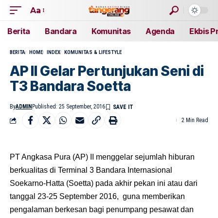
Aa
Berita
Bandara
Komunitas
Agenda
Ekbis P
BERITA
HOME
INDEX
KOMUNITAS & LIFESTYLE
AP II Gelar Pertunjukan Seni di
T3 Bandara Soetta
By
ADMIN
Published: 25 September, 2016
2 Min Read
PT Angkasa Pura (AP) II menggelar sejumlah hiburan
berkualitas di Terminal 3 Bandara Internasional
Soekarno-Hatta (Soetta) pada akhir pekan ini atau dari
tanggal 23-25 September 2016, guna memberikan
pengalaman berkesan bagi penumpang pesawat dan