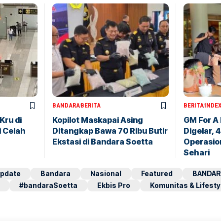
BANDARA
BERITA
BERITA
INDE
Kru di
Kopilot Maskapai Asing
GM For A
i Celah
Ditangkap Bawa 70 Ribu Butir
Digelar, 
Ekstasi di Bandara Soetta
Operasio
Sehari
pdate
Bandara
Nasional
Featured
BANDAR
#bandaraSoetta
Ekbis Pro
Komunitas & Lifesty