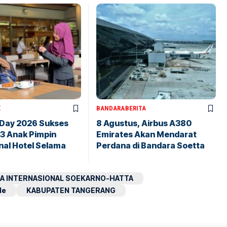
X
BANDARA
BERITA
 Day 2026 Sukses
8 Agustus, Airbus A380
43 Anak Pimpin
Emirates Akan Mendarat
nal Hotel Selama
Perdana di Bandara Soetta
A INTERNASIONAL SOEKARNO-HATTA
le
KABUPATEN TANGERANG