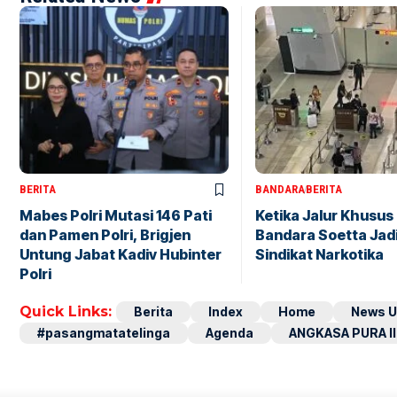
BERITA
BANDARA
BERITA
Mabes Polri Mutasi 146 Pati
Ketika Jalur Khusus 
dan Pamen Polri, Brigjen
Bandara Soetta Jad
Untung Jabat Kadiv Hubinter
Sindikat Narkotika
Polri
Quick Links:
Berita
Index
Home
News U
#pasangmatatelinga
Agenda
ANGKASA PURA II