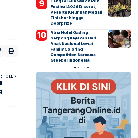
Tangsel Fun Walk & Run
Festival 2026 Disorot,
Peserta Keluhkan Medali
Finisher hingga
Doorprize
Atria Hotel Gading
Serpong Rayakan Hari
Anak Nasional Lewat
Family Coloring
Competition Bersama
Greebel Indonesia
- Advertisement -
RTICLE
i
g