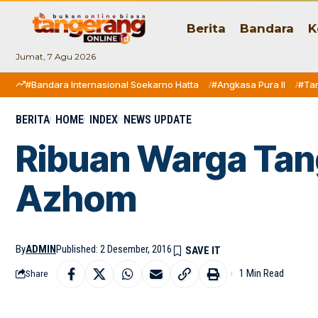
Berita
Bandara
K
Jumat, 7 Agu 2026
#Bandara Internasional Soekarno Hatta
#Angkasa Pura II
#Ta
BERITA
HOME
INDEX
NEWS UPDATE
Ribuan Warga Tang
Azhom
By
ADMIN
Published: 2 Desember, 2016
1 Min Read
Share