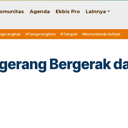
omunitas
Agenda
Ekbis Pro
Lainnya
ngerangKab
#TangerangKota
#Tangsel
#Komunitas&LifeStyle
erang Bergerak dar