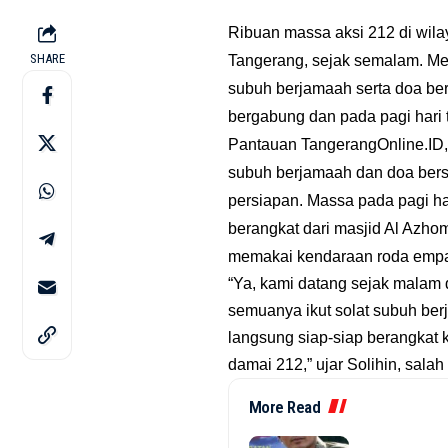
Ribuan massa aksi 212 di wila
SHARE
Tangerang, sejak semalam. M
subuh berjamaah serta doa be
bergabung dan pada pagi hari 
Pantauan TangerangOnline.ID, 
subuh berjamaah dan doa bers
persiapan. Massa pada pagi ha
berangkat dari masjid Al Azh
memakai kendaraan roda empa
“Ya, kami datang sejak malam 
semuanya ikut solat subuh be
langsung siap-siap berangkat 
damai 212,” ujar Solihin, sala
More Read