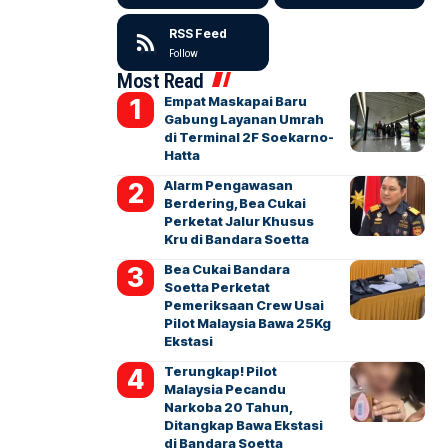
RSS Feed
Follow
Most Read
Empat Maskapai Baru
Gabung Layanan Umrah
di Terminal 2F Soekarno-
Hatta
Alarm Pengawasan
Berdering, Bea Cukai
Perketat Jalur Khusus
Kru di Bandara Soetta
Bea Cukai Bandara
Soetta Perketat
Pemeriksaan Crew Usai
Pilot Malaysia Bawa 25Kg
Ekstasi
Terungkap! Pilot
Malaysia Pecandu
Narkoba 20 Tahun,
Ditangkap Bawa Ekstasi
di Bandara Soetta