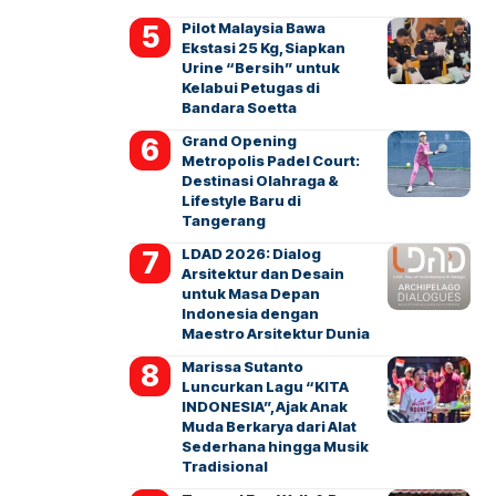
Pilot Malaysia Bawa
Ekstasi 25 Kg, Siapkan
Urine “Bersih” untuk
Kelabui Petugas di
Bandara Soetta
Grand Opening
Metropolis Padel Court:
Destinasi Olahraga &
Lifestyle Baru di
Tangerang
LDAD 2026: Dialog
Arsitektur dan Desain
untuk Masa Depan
Indonesia dengan
Maestro Arsitektur Dunia
Marissa Sutanto
Luncurkan Lagu “KITA
INDONESIA”, Ajak Anak
Muda Berkarya dari Alat
Sederhana hingga Musik
Tradisional