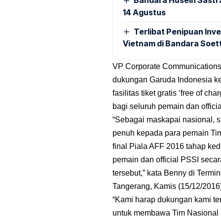
Bandara Husein Sastr
14 Agustus
Terlibat Penipuan Inve
Vietnam di Bandara Soet
VP Corporate Communications 
dukungan Garuda Indonesia ke
fasilitas tiket gratis ‘free of 
bagi seluruh pemain dan officia
“Sebagai maskapai nasional, 
penuh kepada para pemain Tim
final Piala AFF 2016 tahap ke
pemain dan official PSSI seca
tersebut,” kata Benny di Termi
Tangerang, Kamis (15/12/2016)
“Kami harap dukungan kami te
untuk membawa Tim Nasional I