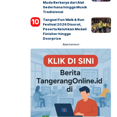
Muda Berkarya dari Alat
Sederhana hingga Musik
Tradisional
Tangsel Fun Walk & Run
Festival 2026 Disorot,
Peserta Keluhkan Medali
Finisher hingga
Doorprize
- Advertisement -