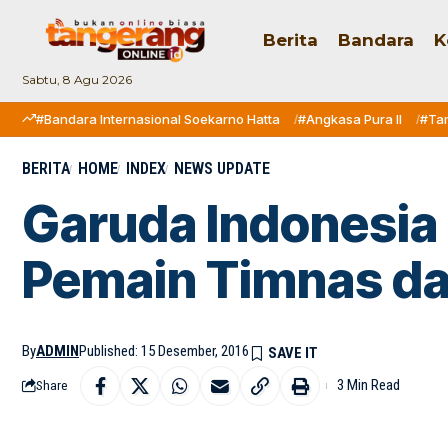
Berita
Bandara
K
Sabtu, 8 Agu 2026
#Bandara Internasional Soekarno Hatta
#Angkasa Pura II
#Ta
BERITA
HOME
INDEX
NEWS UPDATE
Garuda Indonesia 
Pemain Timnas dan
By
ADMIN
Published: 15 Desember, 2016
3 Min Read
Share