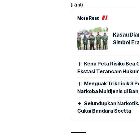
(Rmt)
More Read
Kasau Dia
Simbol Era
Kena Peta Risiko Bea C
Ekstasi Terancam Hukum
Menguak Trik Licik 3
Narkoba Multijenis di Ba
Selundupkan Narkotik
Cukai Bandara Soetta