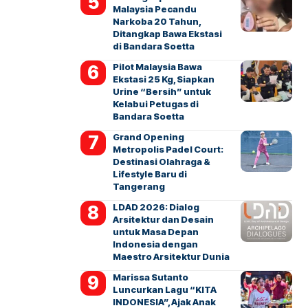
Malaysia Pecandu
Narkoba 20 Tahun,
Ditangkap Bawa Ekstasi
di Bandara Soetta
Pilot Malaysia Bawa
Ekstasi 25 Kg, Siapkan
Urine “Bersih” untuk
Kelabui Petugas di
Bandara Soetta
Grand Opening
Metropolis Padel Court:
Destinasi Olahraga &
Lifestyle Baru di
Tangerang
LDAD 2026: Dialog
Arsitektur dan Desain
untuk Masa Depan
Indonesia dengan
Maestro Arsitektur Dunia
Marissa Sutanto
Luncurkan Lagu “KITA
INDONESIA”, Ajak Anak