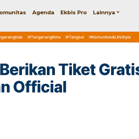
omunitas
Agenda
Ekbis Pro
Lainnya
ngerangKab
#TangerangKota
#Tangsel
#Komunitas&LifeStyle
Berikan Tiket Grat
 Official