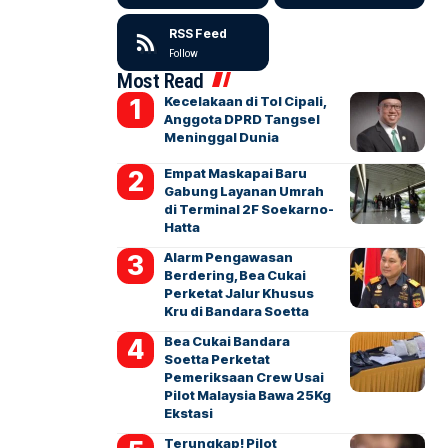
RSS Feed
Follow
Most Read
Kecelakaan di Tol Cipali,
Anggota DPRD Tangsel
Meninggal Dunia
Empat Maskapai Baru
Gabung Layanan Umrah
di Terminal 2F Soekarno-
Hatta
Alarm Pengawasan
Berdering, Bea Cukai
Perketat Jalur Khusus
Kru di Bandara Soetta
Bea Cukai Bandara
Soetta Perketat
Pemeriksaan Crew Usai
Pilot Malaysia Bawa 25Kg
Ekstasi
Terungkap! Pilot