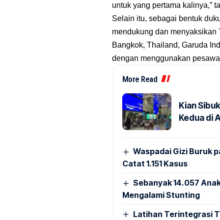
untuk yang pertama kalinya,” 
Selain itu, sebagai bentuk du
mendukung dan menyaksikan Ti
Bangkok, Thailand, Garuda I
dengan menggunakan pesawat b
More Read
Kian Sibu
Kedua di 
Waspadai Gizi Buruk 
Catat 1.151 Kasus
Sebanyak 14.057 Anak
Mengalami Stunting
Latihan Terintegrasi T