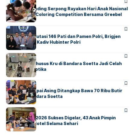
BERITA
INDEX
Atria Hotel Gading Serpong Rayakan Hari Anak Nasional
Lewat Family Coloring Competition Bersama Greebel
Indonesia
BERITA
Mabes Polri Mutasi 146 Pati dan Pamen Polri, Brigjen
Untung Jabat Kadiv Hubinter Polri
BANDARA
BERITA
Ketika Jalur Khusus Kru di Bandara Soetta Jadi Celah
Sindikat Narkotika
BANDARA
BERITA
Kopilot Maskapai Asing Ditangkap Bawa 70 Ribu Butir
Ekstasi di Bandara Soetta
BERITA
INDEX
GM For A Day 2026 Sukses Digelar, 43 Anak Pimpin
Operasional Hotel Selama Sehari