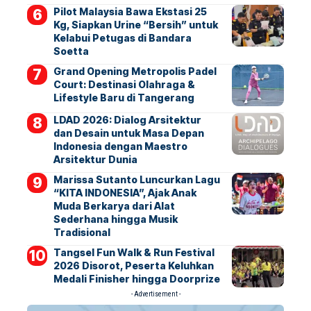
Pilot Malaysia Bawa Ekstasi 25
Kg, Siapkan Urine “Bersih” untuk
Kelabui Petugas di Bandara
Soetta
Grand Opening Metropolis Padel
Court: Destinasi Olahraga &
Lifestyle Baru di Tangerang
LDAD 2026: Dialog Arsitektur
dan Desain untuk Masa Depan
Indonesia dengan Maestro
Arsitektur Dunia
Marissa Sutanto Luncurkan Lagu
“KITA INDONESIA”, Ajak Anak
Muda Berkarya dari Alat
Sederhana hingga Musik
Tradisional
Tangsel Fun Walk & Run Festival
2026 Disorot, Peserta Keluhkan
Medali Finisher hingga Doorprize
- Advertisement -