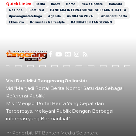
Quick Links:
Berita
Index
Home
News Update
Bandara
Nasional
Featured
BANDARA INTERNASIONAL SOEKARNO-HATTA
#pasangmatatelinga
Agenda
ANGKASA PURA II
#bandaraSoetta
Ekbis Pro
Komunitas & Lifestyle
KABUPATEN TANGERANG
Visi Dan Misi TangerangOnline.id:
Visi "Menjadi Portal Berita Nomor Satu dan Sebagai
Referensi Publik"
Misi "Menjadi Portal Berita Yang Cepat dan
Terpercaya. Melayani Publik Dengan Berbagai
informasi yang Bermanfaat"
Penerbit: PT Banten Media Sejahtera