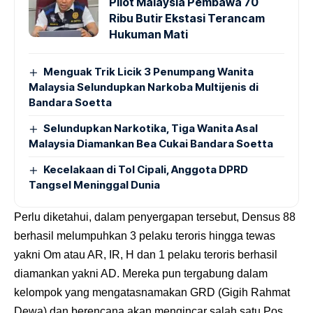
Pilot Malaysia Pembawa 70
Ribu Butir Ekstasi Terancam
Hukuman Mati
Menguak Trik Licik 3 Penumpang Wanita
Malaysia Selundupkan Narkoba Multijenis di
Bandara Soetta
Selundupkan Narkotika, Tiga Wanita Asal
Malaysia Diamankan Bea Cukai Bandara Soetta
Kecelakaan di Tol Cipali, Anggota DPRD
Tangsel Meninggal Dunia
Perlu diketahui, dalam penyergapan tersebut, Densus 88
berhasil melumpuhkan 3 pelaku teroris hingga tewas
yakni Om atau AR, IR, H
dan 1 pelaku teroris berhasil
diamankan yakni AD. Mereka pun tergabung dalam
kelompok yang mengatasnamakan GRD (Gigih Rahmat
Dewa) dan berencana akan mengincar salah satu Pos