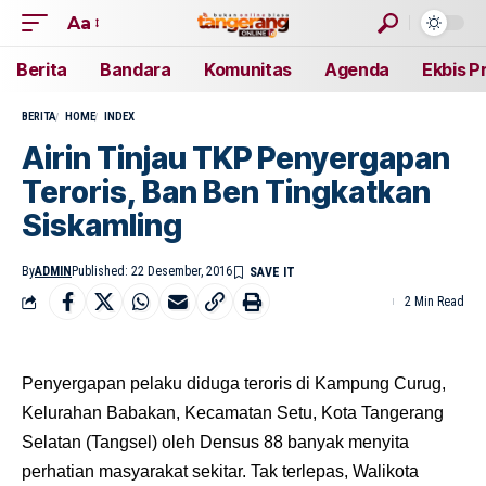
Aa
Berita
Bandara
Komunitas
Agenda
Ekbis P
BERITA
HOME
INDEX
Airin Tinjau TKP Penyergapan
Teroris, Ban Ben Tingkatkan
Siskamling
By
ADMIN
Published: 22 Desember, 2016
2 Min Read
Penyergapan pelaku diduga teroris di Kampung Curug,
Kelurahan Babakan, Kecamatan Setu, Kota Tangerang
Selatan (Tangsel) oleh Densus 88 banyak menyita
perhatian masyarakat sekitar. Tak terlepas, Walikota