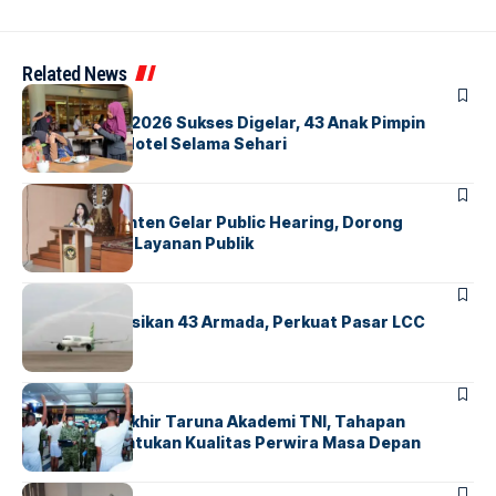
Related News
BERITA
INDEX
GM For A Day 2026 Sukses Digelar, 43 Anak Pimpin
Operasional Hotel Selama Sehari
BANDARA
BERITA
Karantina Banten Gelar Public Hearing, Dorong
Transparansi Layanan Publik
BANDARA
BERITA
Citilink Operasikan 43 Armada, Perkuat Pasar LCC
Nasional
BERITA
Sidang Pantukhir Taruna Akademi TNI, Tahapan
Strategis Tentukan Kualitas Perwira Masa Depan
BANDARA
BERITA