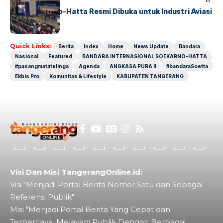
IALC Soekarno-Hatta Resmi Dibuka untuk Industri Aviasi
Dunia
Quick Links:
Berita
Index
Home
News Update
Bandara
Nasional
Featured
BANDARA INTERNASIONAL SOEKARNO-HATTA
#pasangmatatelinga
Agenda
ANGKASA PURA II
#bandaraSoetta
Ekbis Pro
Komunitas & Lifestyle
KABUPATEN TANGERANG
Visi Dan Misi TangerangOnline.id:
Visi "Menjadi Portal Berita Nomor Satu dan Sebagai
Referensi Publik"
Misi "Menjadi Portal Berita Yang Cepat dan
Terpercaya. Melayani Publik Dengan Berbagai