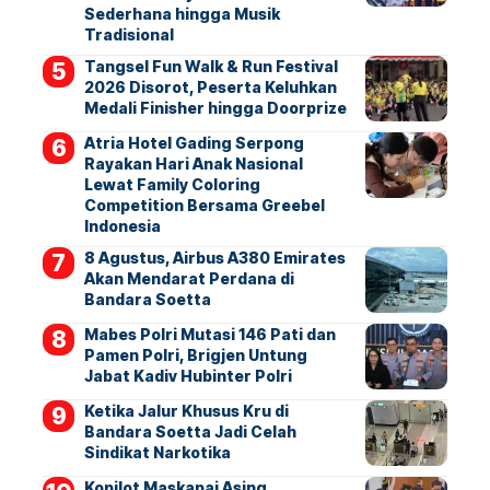
Sederhana hingga Musik
Tradisional
Tangsel Fun Walk & Run Festival
2026 Disorot, Peserta Keluhkan
Medali Finisher hingga Doorprize
Atria Hotel Gading Serpong
Rayakan Hari Anak Nasional
Lewat Family Coloring
Competition Bersama Greebel
Indonesia
8 Agustus, Airbus A380 Emirates
Akan Mendarat Perdana di
Bandara Soetta
Mabes Polri Mutasi 146 Pati dan
Pamen Polri, Brigjen Untung
Jabat Kadiv Hubinter Polri
Ketika Jalur Khusus Kru di
Bandara Soetta Jadi Celah
Sindikat Narkotika
Kopilot Maskapai Asing