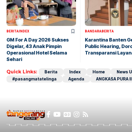
BERITA
INDEX
BANDARA
BERITA
GM For A Day 2026 Sukses
Karantina Banten G
Digelar, 43 Anak Pimpin
Public Hearing, Dor
Operasional Hotel Selama
Transparansi Layan
Sehari
Quick Links:
Berita
Index
Home
News U
#pasangmatatelinga
Agenda
ANGKASA PURA II