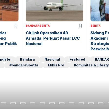
BANDARA
BERITA
BERITA
elar
Citilink Operasikan 43
Sidang P
ong
Armada, Perkuat Pasar LCC
Akademi 
an Publik
Nasional
Strategis
Perwira 
pdate
Bandara
Nasional
Featured
BANDAR
#bandaraSoetta
Ekbis Pro
Komunitas & Lifesty