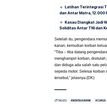
Latihan Terintegrasi T
dan Antar Matra, 12.000 P
Kasau Diangkat Jadi W
Soliditas Antar TNI dan 
Setelah itu, pengendara memu
kanan, kemudian korban keluar 
“Tiba – tiba datang pengendar
menghampiri korban, disitula
dan diduga ada salah satu pe
sepeda motor. Selesai korban d
tersebut,” jelasnya.(DK)
TAGGED:
#BERITAHUKRIM
#CURUG