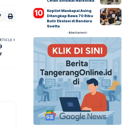
Celah Sindikat Narkotika
Kopilot Maskapai Asing
Ditangkap Bawa 70 Ribu
Butir Ekstasi di Bandara
Soetta
- Advertisement -
RTICLE
9
r