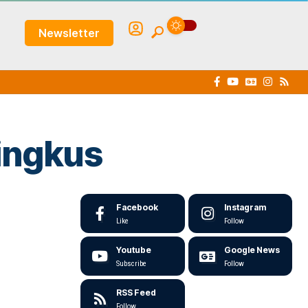
Newsletter
ingkus
Facebook
Instagram
Like
Follow
Youtube
Google News
Subscribe
Follow
RSS Feed
Follow