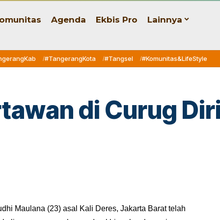
omunitas
Agenda
Ekbis Pro
Lainnya
ngerangKab
#TangerangKota
#Tangsel
#Komunitas&LifeStyle
tawan di Curug Dir
i Maulana (23) asal Kali Deres, Jakarta Barat telah