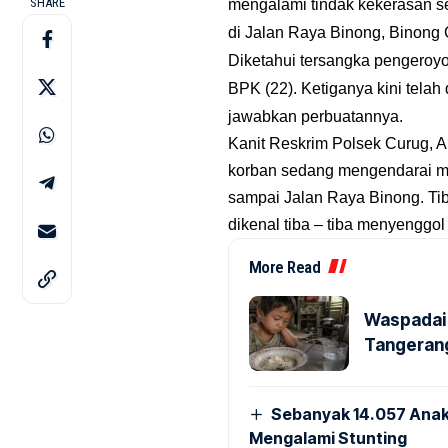
SHARE
mengalami tindak kekerasan s
di
Jalan Raya Binong, Binong 
Diketahui tersangka pengeroyo
BPK (22). Ketiganya kini tela
jawabkan perbuatannya.
Kanit Reskrim Polsek Curug, 
korban sedang mengendarai m
sampai Jalan Raya Binong. Tib
dikenal tiba – tiba menyenggol
More Read
Waspadai 
Tangerang
Sebanyak 14.057 Anak
Mengalami Stunting