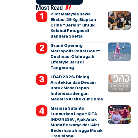
Most Read
Pilot Malaysia Bawa
Ekstasi 25 Kg, Siapkan
Urine “Bersih” untuk
Kelabui Petugas di
Bandara Soetta
Grand Opening
Metropolis Padel Court:
Destinasi Olahraga &
Lifestyle Baru di
Tangerang
LDAD 2026: Dialog
Arsitektur dan Desain
untuk Masa Depan
Indonesia dengan
Maestro Arsitektur Dunia
Marissa Sutanto
Luncurkan Lagu “KITA
INDONESIA”, Ajak Anak
Muda Berkarya dari Alat
Sederhana hingga Musik
Tradisional