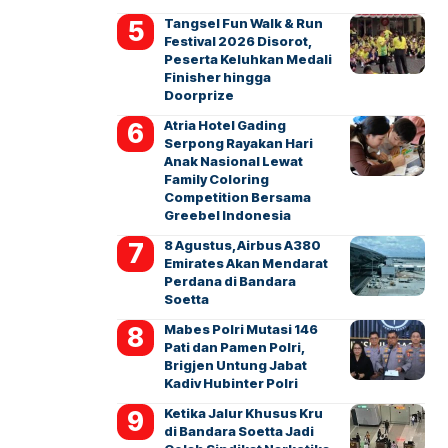
Tangsel Fun Walk & Run
Festival 2026 Disorot,
Peserta Keluhkan Medali
Finisher hingga
Doorprize
Atria Hotel Gading
Serpong Rayakan Hari
Anak Nasional Lewat
Family Coloring
Competition Bersama
Greebel Indonesia
8 Agustus, Airbus A380
Emirates Akan Mendarat
Perdana di Bandara
Soetta
Mabes Polri Mutasi 146
Pati dan Pamen Polri,
Brigjen Untung Jabat
Kadiv Hubinter Polri
Ketika Jalur Khusus Kru
di Bandara Soetta Jadi