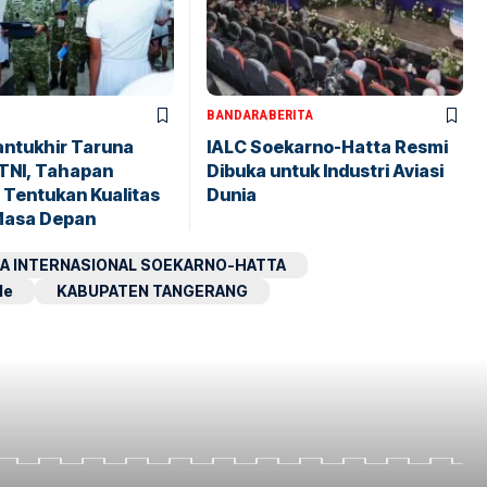
BANDARA
BERITA
antukhir Taruna
IALC Soekarno-Hatta Resmi
TNI, Tahapan
Dibuka untuk Industri Aviasi
 Tentukan Kualitas
Dunia
Masa Depan
A INTERNASIONAL SOEKARNO-HATTA
le
KABUPATEN TANGERANG