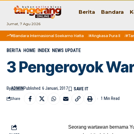
Berita
Bandara
K
Jumat, 7 Agu 2026
#Bandara Internasional Soekarno Hatta
#Angkasa Pura II
#Ta
BERITA
HOME
INDEX
NEWS UPDATE
3 Pengeroyok War
By
ADMIN
Published: 6 Januari, 2017
1 Min Read
Share
Seorang wartawan bernama Yudh