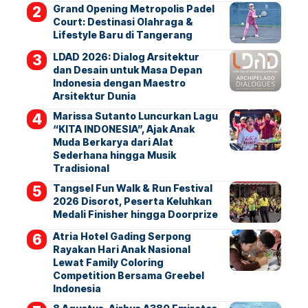
Grand Opening Metropolis Padel
Court: Destinasi Olahraga &
Lifestyle Baru di Tangerang
LDAD 2026: Dialog Arsitektur
dan Desain untuk Masa Depan
Indonesia dengan Maestro
Arsitektur Dunia
Marissa Sutanto Luncurkan Lagu
“KITA INDONESIA”, Ajak Anak
Muda Berkarya dari Alat
Sederhana hingga Musik
Tradisional
Tangsel Fun Walk & Run Festival
2026 Disorot, Peserta Keluhkan
Medali Finisher hingga Doorprize
Atria Hotel Gading Serpong
Rayakan Hari Anak Nasional
Lewat Family Coloring
Competition Bersama Greebel
Indonesia