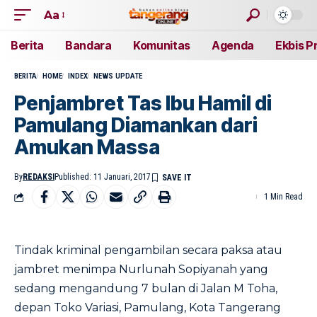
Aa
Berita
Bandara
Komunitas
Agenda
Ekbis P
BERITA
HOME
INDEX
NEWS UPDATE
Penjambret Tas Ibu Hamil di
Pamulang Diamankan dari
Amukan Massa
By
REDAKSI
Published: 11 Januari, 2017
1 Min Read
Tindak kriminal pengambilan secara paksa atau
jambret menimpa Nurlunah Sopiyanah yang
sedang mengandung 7 bulan di Jalan M Toha,
depan Toko Variasi, Pamulang, Kota Tangerang