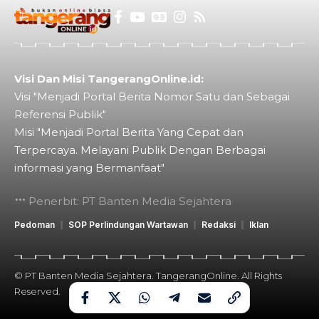
Visi Dan Misi TangerangOnline.id:
Visi "Menjadi Portal Berita Nomor Satu dan Sebagai
Referensi Publik"
Misi "Menjadi Portal Berita Yang Cepat dan
Terpercaya. Melayani Publik Dengan Berbagai
informasi yang Bermanfaat"
Penerbit: PT Banten Media Sejahtera
Pedoman
SOP Perlindungan Wartawan
Redaksi
Iklan
© PT Banten Media Sejahtera. TangerangOnline. All Rights
Reserved.