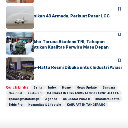
BANDARA
BERITA
Citilink Operasikan 43 Armada, Perkuat Pasar LCC
Nasional
BERITA
Sidang Pantukhir Taruna Akademi TNI, Tahapan
Strategis Tentukan Kualitas Perwira Masa Depan
BANDARA
BERITA
IALC Soekarno-Hatta Resmi Dibuka untuk Industri Aviasi
Dunia
Quick Links:
Berita
Index
Home
News Update
Bandara
Nasional
Featured
BANDARA INTERNASIONAL SOEKARNO-HATTA
#pasangmatatelinga
Agenda
ANGKASA PURA II
#bandaraSoetta
Ekbis Pro
Komunitas & Lifestyle
KABUPATEN TANGERANG