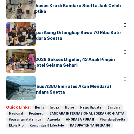
Ketika Jalur Khusus Kru di Bandara Soetta Jadi Celah
Sindikat Narkotika
BANDARA
BERITA
Kopilot Maskapai Asing Ditangkap Bawa 70 Ribu Butir
Ekstasi di Bandara Soetta
BERITA
INDEX
GM For A Day 2026 Sukses Digelar, 43 Anak Pimpin
Operasional Hotel Selama Sehari
BANDARA
BERITA
8 Agustus, Airbus A380 Emirates Akan Mendarat
Perdana di Bandara Soetta
Quick Links:
Berita
Index
Home
News Update
Bandara
Nasional
Featured
BANDARA INTERNASIONAL SOEKARNO-HATTA
#pasangmatatelinga
Agenda
ANGKASA PURA II
#bandaraSoetta
Ekbis Pro
Komunitas & Lifestyle
KABUPATEN TANGERANG