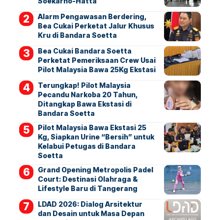
Soekarno-Hatta
Alarm Pengawasan Berdering,
Bea Cukai Perketat Jalur Khusus
Kru di Bandara Soetta
Bea Cukai Bandara Soetta
Perketat Pemeriksaan Crew Usai
Pilot Malaysia Bawa 25Kg Ekstasi
Terungkap! Pilot Malaysia
Pecandu Narkoba 20 Tahun,
Ditangkap Bawa Ekstasi di
Bandara Soetta
Pilot Malaysia Bawa Ekstasi 25
Kg, Siapkan Urine “Bersih” untuk
Kelabui Petugas di Bandara
Soetta
Grand Opening Metropolis Padel
Court: Destinasi Olahraga &
Lifestyle Baru di Tangerang
LDAD 2026: Dialog Arsitektur
dan Desain untuk Masa Depan