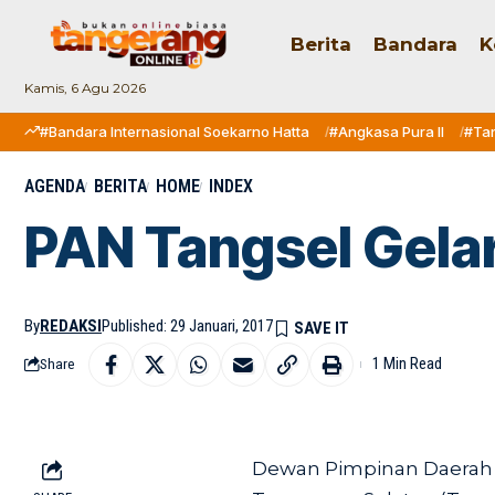
Berita
Bandara
K
Kamis, 6 Agu 2026
#Bandara Internasional Soekarno Hatta
#Angkasa Pura II
#Ta
AGENDA
BERITA
HOME
INDEX
PAN Tangsel Gela
By
REDAKSI
Published: 29 Januari, 2017
1 Min Read
Share
Dewan Pimpinan Daerah (