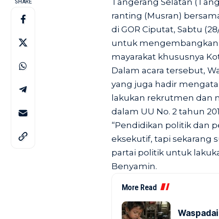
Tangerang Selatan (Tan
SHARE
ranting (Musran) bersam
di GOR Ciputat, Sabtu (28/
untuk mengembangkan s
mayarakat khususnya Kot
Dalam acara tersebut, W
yang juga hadir mengatak
lakukan rekrutmen dan
dalam UU No. 2 tahun 2012
“Pendidikan politik dan p
eksekutif, tapi sekarang
partai politik untuk laku
Benyamin.
More Read
Waspadai 