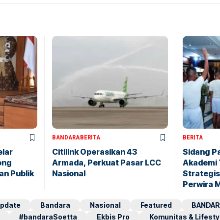
BANDARA
BERITA
BERITA
elar
Citilink Operasikan 43
Sidang P
ong
Armada, Perkuat Pasar LCC
Akademi 
an Publik
Nasional
Strategis
Perwira 
pdate
Bandara
Nasional
Featured
BANDAR
#bandaraSoetta
Ekbis Pro
Komunitas & Lifesty