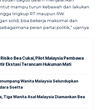
AN sudah bagus dalam menjalankan
tuntut mampu turun kebawah dan lakukan
hingga lingkup RT maupun RW.
gan solid, bisa bekerja maksimal dan
bagaimana peran partai politik,” ujarnya.
 Risiko Bea Cukai, Pilot Malaysia Pembawa
utir Ekstasi Terancam Hukuman Mati
 Penumpang Wanita Malaysia Selundupkan
ndara Soetta
a, Tiga Wanita Asal Malaysia Diamankan Bea