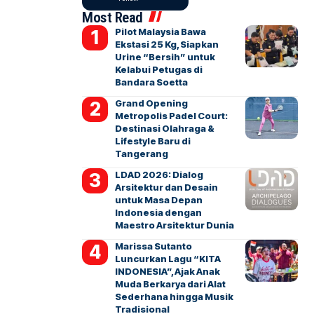
Most Read
Pilot Malaysia Bawa
Ekstasi 25 Kg, Siapkan
Urine “Bersih” untuk
Kelabui Petugas di
Bandara Soetta
Grand Opening
Metropolis Padel Court:
Destinasi Olahraga &
Lifestyle Baru di
Tangerang
LDAD 2026: Dialog
Arsitektur dan Desain
untuk Masa Depan
Indonesia dengan
Maestro Arsitektur Dunia
Marissa Sutanto
Luncurkan Lagu “KITA
INDONESIA”, Ajak Anak
Muda Berkarya dari Alat
Sederhana hingga Musik
Tradisional