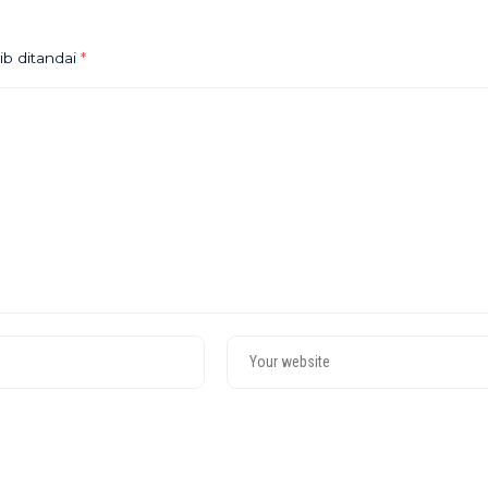
ib ditandai
*