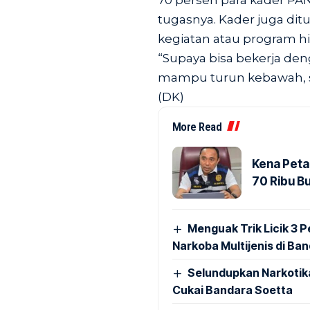
70 persen para kader P
tugasnya. Kader juga di
kegiatan atau program 
“Supaya bisa bekerja den
mampu turun kebawah, se
(DK)
More Read
Kena Peta
70 Ribu B
Menguak Trik Licik 3
Narkoba Multijenis di Ba
Selundupkan Narkotik
Cukai Bandara Soetta