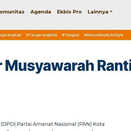
omunitas
Agenda
Ekbis Pro
Lainnya
ngerangKab
#TangerangKota
#Tangsel
#Komunitas&LifeStyle
r Musyawarah Rant
DPD) Partai Amanat Nasional (PAN) Kota