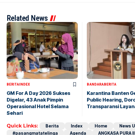
Related News
BERITA
INDEX
BANDARA
BERITA
GM For A Day 2026 Sukses
Karantina Banten G
Digelar, 43 Anak Pimpin
Public Hearing, Dor
Operasional Hotel Selama
Transparansi Layan
Sehari
Quick Links:
Berita
Index
Home
News U
#pasangmatatelinga
Agenda
ANGKASA PURA II