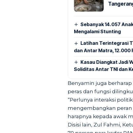
Tangerang
Sebanyak 14.057 Anak
Mengalami Stunting
Latihan Terintegrasi T
dan Antar Matra, 12.000 P
Kasau Diangkat Jadi W
Soliditas Antar TNI dan 
Benyamin juga berharap 
peras dan fungsi dilingk
“Perlunya interaksi polit
mengembangkan peran se
harapnya kepada awak m
Disisi lain, Zul Fahmi, 