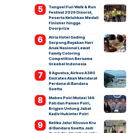
Tangsel Fun Walk & Run
Festival 2026 Disorot,
Peserta Keluhkan Medali
Finisher hingga
Doorprize
Atria Hotel Gading
Serpong Rayakan Hari
Anak Nasional Lewat
Family Coloring
Competition Bersama
Greebel Indonesia
8 Agustus, Airbus A380
Emirates Akan Mendarat
Perdana di Bandara
Soetta
Mabes Polri Mutasi 146
Pati dan Pamen Polri,
Brigjen Untung Jabat
Kadiv Hubinter Polri
Ketika Jalur Khusus Kru
di Bandara Soetta Jadi