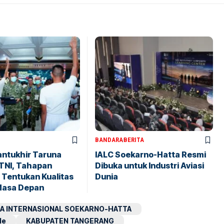
BANDARA
BERITA
antukhir Taruna
IALC Soekarno-Hatta Resmi
TNI, Tahapan
Dibuka untuk Industri Aviasi
 Tentukan Kualitas
Dunia
Masa Depan
A INTERNASIONAL SOEKARNO-HATTA
le
KABUPATEN TANGERANG