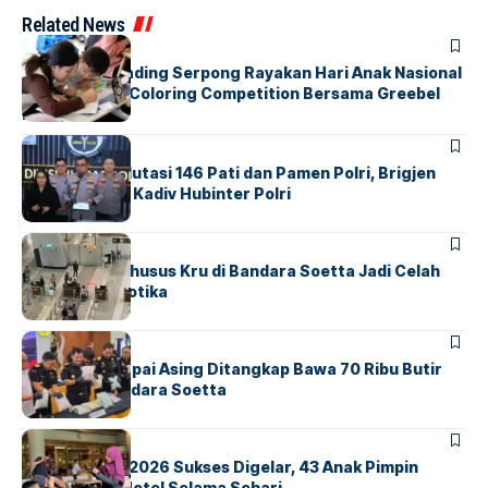
Related News
BERITA
INDEX
Atria Hotel Gading Serpong Rayakan Hari Anak Nasional
Lewat Family Coloring Competition Bersama Greebel
Indonesia
BERITA
Mabes Polri Mutasi 146 Pati dan Pamen Polri, Brigjen
Untung Jabat Kadiv Hubinter Polri
BANDARA
BERITA
Ketika Jalur Khusus Kru di Bandara Soetta Jadi Celah
Sindikat Narkotika
BANDARA
BERITA
Kopilot Maskapai Asing Ditangkap Bawa 70 Ribu Butir
Ekstasi di Bandara Soetta
BERITA
INDEX
GM For A Day 2026 Sukses Digelar, 43 Anak Pimpin
Operasional Hotel Selama Sehari