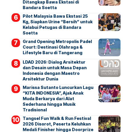
Ditangkap Bawa Ekstasi di
Bandara Soetta
Pilot Malaysia Bawa Ekstasi 25
Kg, Siapkan Urine “Bersih” untuk
Kelabui Petugas di Bandara
Soetta
Grand Opening Metropolis Padel
Court: Destinasi Olahraga &
Lifestyle Baru di Tangerang
LDAD 2026: Dialog Arsitektur
dan Desain untuk Masa Depan
Indonesia dengan Maestro
Arsitektur Dunia
Marissa Sutanto Luncurkan Lagu
“KITA INDONESIA”, Ajak Anak
Muda Berkarya dari Alat
Sederhana hingga Musik
Tradisional
Tangsel Fun Walk & Run Festival
2026 Disorot, Peserta Keluhkan
Medali Finisher hingga Doorprize