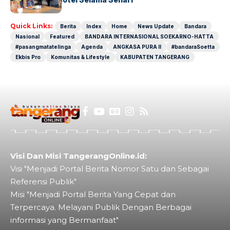
Quick Links:
Berita
Index
Home
News Update
Bandara
Nasional
Featured
BANDARA INTERNASIONAL SOEKARNO-HATTA
#pasangmatatelinga
Agenda
ANGKASA PURA II
#bandaraSoetta
Ekbis Pro
Komunitas & Lifestyle
KABUPATEN TANGERANG
Visi Dan Misi TangerangOnline.id:
Visi "Menjadi Portal Berita Nomor Satu dan Sebagai
Referensi Publik"
Misi "Menjadi Portal Berita Yang Cepat dan
Terpercaya. Melayani Publik Dengan Berbagai
informasi yang Bermanfaat"