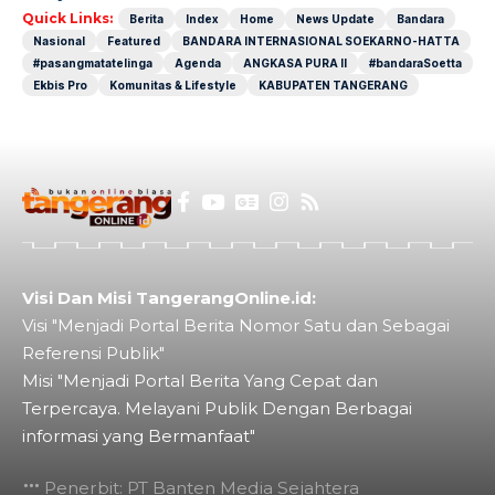
Quick Links:
Berita
Index
Home
News Update
Bandara
Nasional
Featured
BANDARA INTERNASIONAL SOEKARNO-HATTA
#pasangmatatelinga
Agenda
ANGKASA PURA II
#bandaraSoetta
Ekbis Pro
Komunitas & Lifestyle
KABUPATEN TANGERANG
Visi Dan Misi TangerangOnline.id:
Visi "Menjadi Portal Berita Nomor Satu dan Sebagai
Referensi Publik"
Misi "Menjadi Portal Berita Yang Cepat dan
Terpercaya. Melayani Publik Dengan Berbagai
informasi yang Bermanfaat"
Penerbit: PT Banten Media Sejahtera