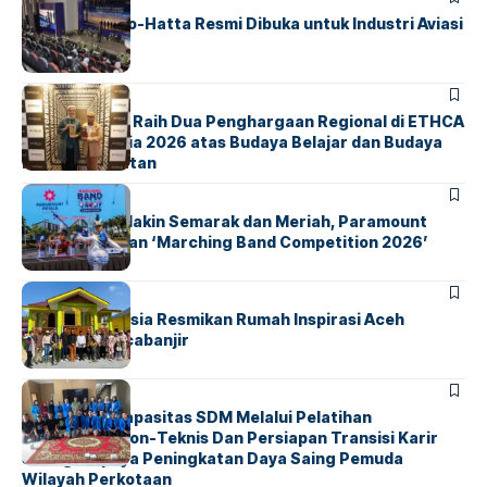
IALC Soekarno-Hatta Resmi Dibuka untuk Industri Aviasi
Dunia
BERITA
ParagonCorp Raih Dua Penghargaan Regional di ETHCA
Southeast Asia 2026 atas Budaya Belajar dan Budaya
Kebermanfaatan
BERITA
INDEX
Akhir Pekan Makin Semarak dan Meriah, Paramount
Petals Hadirkan ‘Marching Band Competition 2026’
BERITA
HOME
AirNav Indonesia Resmikan Rumah Inspirasi Aceh
Tamiang Pascabanjir
BERITA
INDEX
Penguatan Kapasitas SDM Melalui Pelatihan
Kompetensi Non-Teknis Dan Persiapan Transisi Karir
Sebagai Upaya Peningkatan Daya Saing Pemuda
Wilayah Perkotaan