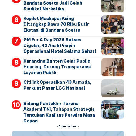
Bandara Soetta Jadi Celah
Sindikat Narkotika
Kopilot Maskapai Asing
Ditangkap Bawa 70 Ribu Butir
Ekstasi di Bandara Soetta
GM For A Day 2026 Sukses
Digelar, 43 Anak Pimpin
Operasional Hotel Selama Sehari
Karantina Banten Gelar Public
Hearing, Dorong Transparansi
Layanan Publik
Citilink Operasikan 43 Armada,
Perkuat Pasar LCC Nasional
Sidang Pantukhir Taruna
Akademi TNI, Tahapan Strategis
Tentukan Kualitas Perwira Masa
Depan
- Advertisement -