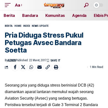
Aa
Berita
Bandara
Komunitas
Agenda
Ekbis P
BERITA
HOME
INDEX
NEWS UPDATE
Pria Diduga Stress Pukul
Petugas Avsec Bandara
Soetta
By
ADMIN
Published: 22 Maret, 2017
1 Min Read
Seorang pria yang diduga stress berinisial DCB (42)
diamankan aparat lantaran memukul wajah seorang
Aviation Security (Avsec) yang sedang bertugas.
Peristiwa tersebut terjadi di Gate 3 Terminal 2 Bandara