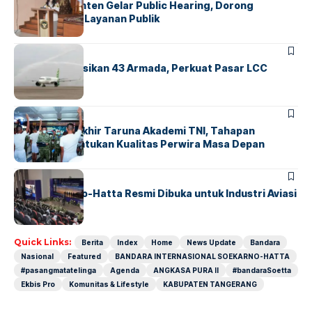
Karantina Banten Gelar Public Hearing, Dorong
Transparansi Layanan Publik
BANDARA
BERITA
Citilink Operasikan 43 Armada, Perkuat Pasar LCC
Nasional
BERITA
Sidang Pantukhir Taruna Akademi TNI, Tahapan
Strategis Tentukan Kualitas Perwira Masa Depan
BANDARA
BERITA
IALC Soekarno-Hatta Resmi Dibuka untuk Industri Aviasi
Dunia
Quick Links:
Berita
Index
Home
News Update
Bandara
Nasional
Featured
BANDARA INTERNASIONAL SOEKARNO-HATTA
#pasangmatatelinga
Agenda
ANGKASA PURA II
#bandaraSoetta
Ekbis Pro
Komunitas & Lifestyle
KABUPATEN TANGERANG