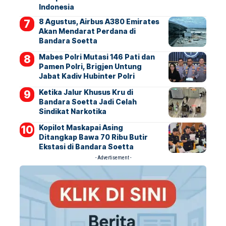
Indonesia
8 Agustus, Airbus A380 Emirates
Akan Mendarat Perdana di
Bandara Soetta
Mabes Polri Mutasi 146 Pati dan
Pamen Polri, Brigjen Untung
Jabat Kadiv Hubinter Polri
Ketika Jalur Khusus Kru di
Bandara Soetta Jadi Celah
Sindikat Narkotika
Kopilot Maskapai Asing
Ditangkap Bawa 70 Ribu Butir
Ekstasi di Bandara Soetta
- Advertisement -