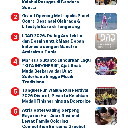
Kelabui Petugas di Bandara
Soetta
Grand Opening Metropolis Padel
Court: Destinasi Olahraga &
Lifestyle Baru di Tangerang
LDAD 2026: Dialog Arsitektur
dan Desain untuk Masa Depan
Indonesia dengan Maestro
Arsitektur Dunia
Marissa Sutanto Luncurkan Lagu
“KITA INDONESIA”, Ajak Anak
Muda Berkarya dari Alat
Sederhana hingga Musik
Tradisional
Tangsel Fun Walk & Run Festival
2026 Disorot, Peserta Keluhkan
Medali Finisher hingga Doorprize
Atria Hotel Gading Serpong
Rayakan Hari Anak Nasional
Lewat Family Coloring
Competition Bersama Greebel