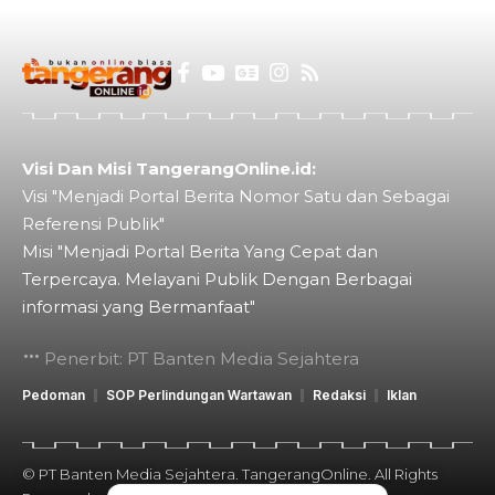
Visi Dan Misi TangerangOnline.id:
Visi "Menjadi Portal Berita Nomor Satu dan Sebagai
Referensi Publik"
Misi "Menjadi Portal Berita Yang Cepat dan
Terpercaya. Melayani Publik Dengan Berbagai
informasi yang Bermanfaat"
Penerbit: PT Banten Media Sejahtera
Pedoman
SOP Perlindungan Wartawan
Redaksi
Iklan
© PT Banten Media Sejahtera. TangerangOnline. All Rights