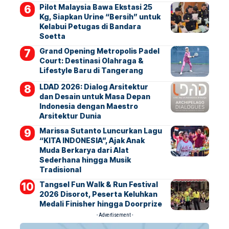
Pilot Malaysia Bawa Ekstasi 25
Kg, Siapkan Urine “Bersih” untuk
Kelabui Petugas di Bandara
Soetta
Grand Opening Metropolis Padel
Court: Destinasi Olahraga &
Lifestyle Baru di Tangerang
LDAD 2026: Dialog Arsitektur
dan Desain untuk Masa Depan
Indonesia dengan Maestro
Arsitektur Dunia
Marissa Sutanto Luncurkan Lagu
“KITA INDONESIA”, Ajak Anak
Muda Berkarya dari Alat
Sederhana hingga Musik
Tradisional
Tangsel Fun Walk & Run Festival
2026 Disorot, Peserta Keluhkan
Medali Finisher hingga Doorprize
- Advertisement -