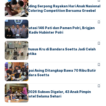
BERITA
INDEX
Atria Hotel Gading Serpong Rayakan Hari Anak Nasional
Lewat Family Coloring Competition Bersama Greebel
Indonesia
BERITA
Mabes Polri Mutasi 146 Pati dan Pamen Polri, Brigjen
Untung Jabat Kadiv Hubinter Polri
BANDARA
BERITA
Ketika Jalur Khusus Kru di Bandara Soetta Jadi Celah
Sindikat Narkotika
BANDARA
BERITA
Kopilot Maskapai Asing Ditangkap Bawa 70 Ribu Butir
Ekstasi di Bandara Soetta
BERITA
INDEX
GM For A Day 2026 Sukses Digelar, 43 Anak Pimpin
Operasional Hotel Selama Sehari