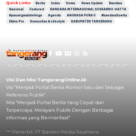
Quick Links:
Berita
Index
Home
News Update
Bandara
Nasional
Featured
BANDARA INTERNASIONAL SOEKARNO-HATTA
#pasangmatatelinga
Agenda
ANGKASA PURA II
#bandaraSoetta
Ekbis Pro
Komunitas & Lifestyle
KABUPATEN TANGERANG
Visi Dan Misi TangerangOnline.id:
Visi "Menjadi Portal Berita Nomor Satu dan Sebagai
Referensi Publik"
Misi "Menjadi Portal Berita Yang Cepat dan
Terpercaya. Melayani Publik Dengan Berbagai
informasi yang Bermanfaat"
Penerbit: PT Banten Media Sejahtera