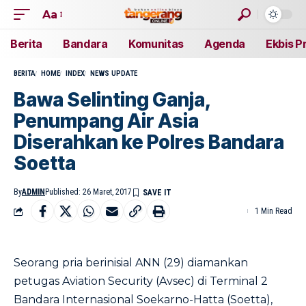
Aa
Berita
Bandara
Komunitas
Agenda
Ekbis P
BERITA
HOME
INDEX
NEWS UPDATE
Bawa Selinting Ganja,
Penumpang Air Asia
Diserahkan ke Polres Bandara
Soetta
By
ADMIN
Published: 26 Maret, 2017
1 Min Read
Seorang pria berinisial ANN (29) diamankan
petugas Aviation Security (Avsec) di Terminal 2
Bandara Internasional Soekarno-Hatta (Soetta),