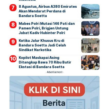
8 Agustus, Airbus A380 Emirates
Akan Mendarat Perdana di
Bandara Soetta
Mabes Polri Mutasi 146 Pati dan
Pamen Polri, Brigjen Untung
Jabat Kadiv Hubinter Polri
Ketika Jalur Khusus Kru di
Bandara Soetta Jadi Celah
Sindikat Narkotika
Kopilot Maskapai Asing
Ditangkap Bawa 70 Ribu Butir
Ekstasi di Bandara Soetta
- Advertisement -