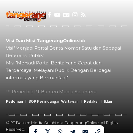
Visi Dan Misi TangerangOnline.id:
Visi "Menjadi Portal Berita Nomor Satu dan Sebagai
Referensi Publik"
Misi "Menjadi Portal Berita Yang Cepat dan
Terpercaya. Melayani Publik Dengan Berbagai
informasi yang Bermanfaat"
Penerbit: PT Banten Media Sejahtera
Pedoman
SOP Perlindungan Wartawan
Redaksi
Iklan
© PT Banten Media Sejahtera. TangerangOnline. All Rights
Reserved.