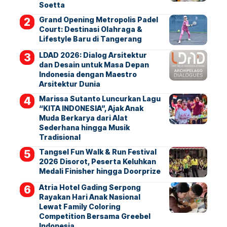
Soetta
Grand Opening Metropolis Padel
Court: Destinasi Olahraga &
Lifestyle Baru di Tangerang
LDAD 2026: Dialog Arsitektur
dan Desain untuk Masa Depan
Indonesia dengan Maestro
Arsitektur Dunia
Marissa Sutanto Luncurkan Lagu
“KITA INDONESIA”, Ajak Anak
Muda Berkarya dari Alat
Sederhana hingga Musik
Tradisional
Tangsel Fun Walk & Run Festival
2026 Disorot, Peserta Keluhkan
Medali Finisher hingga Doorprize
Atria Hotel Gading Serpong
Rayakan Hari Anak Nasional
Lewat Family Coloring
Competition Bersama Greebel
Indonesia