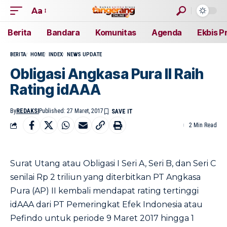
Aa
Berita
Bandara
Komunitas
Agenda
Ekbis P
BERITA
HOME
INDEX
NEWS UPDATE
Obligasi Angkasa Pura II Raih
Rating idAAA
By
REDAKSI
Published: 27 Maret, 2017
2 Min Read
Surat Utang atau Obligasi I Seri A, Seri B, dan Seri C
senilai Rp 2 triliun yang diterbitkan PT Angkasa
Pura (AP) II kembali mendapat rating tertinggi
idAAA dari PT Pemeringkat Efek Indonesia atau
Pefindo untuk periode 9 Maret 2017 hingga 1