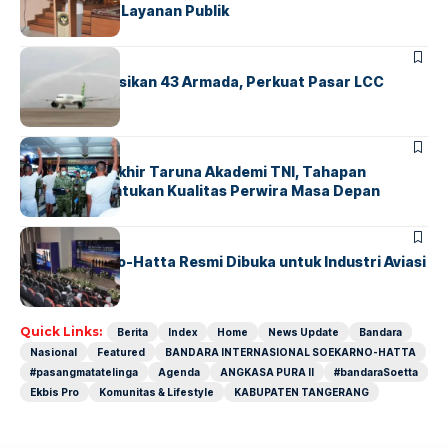
Transparansi Layanan Publik
BANDARA
BERITA
Citilink Operasikan 43 Armada, Perkuat Pasar LCC
Nasional
BERITA
Sidang Pantukhir Taruna Akademi TNI, Tahapan
Strategis Tentukan Kualitas Perwira Masa Depan
BANDARA
BERITA
IALC Soekarno-Hatta Resmi Dibuka untuk Industri Aviasi
Dunia
Quick Links:
Berita
Index
Home
News Update
Bandara
Nasional
Featured
BANDARA INTERNASIONAL SOEKARNO-HATTA
#pasangmatatelinga
Agenda
ANGKASA PURA II
#bandaraSoetta
Ekbis Pro
Komunitas & Lifestyle
KABUPATEN TANGERANG