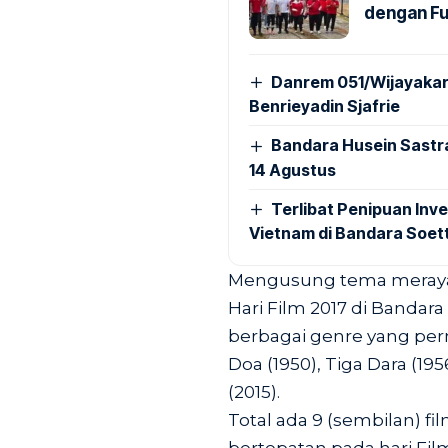
dengan Fu
Danrem 051/Wijayakar
Benrieyadin Sjafrie
Bandara Husein Sastr
14 Agustus
Terlibat Penipuan Inve
Vietnam di Bandara Soet
Mengusung tema meraya
Hari Film 2017 di Bandar
berbagai genre yang perna
Doa (1950), Tiga Dara (19
(2015).
Total ada 9 (sembilan) f