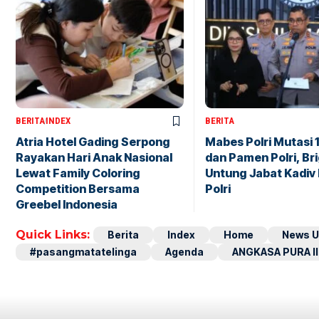
BERITA
INDEX
BERITA
Atria Hotel Gading Serpong
Mabes Polri Mutasi 
Rayakan Hari Anak Nasional
dan Pamen Polri, Br
Lewat Family Coloring
Untung Jabat Kadiv
Competition Bersama
Polri
Greebel Indonesia
Quick Links:
Berita
Index
Home
News U
#pasangmatatelinga
Agenda
ANGKASA PURA II