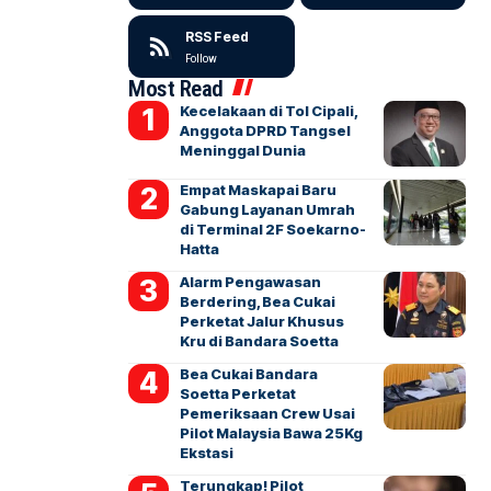
RSS Feed
Follow
Most Read
Kecelakaan di Tol Cipali,
Anggota DPRD Tangsel
Meninggal Dunia
Empat Maskapai Baru
Gabung Layanan Umrah
di Terminal 2F Soekarno-
Hatta
Alarm Pengawasan
Berdering, Bea Cukai
Perketat Jalur Khusus
Kru di Bandara Soetta
Bea Cukai Bandara
Soetta Perketat
Pemeriksaan Crew Usai
Pilot Malaysia Bawa 25Kg
Ekstasi
Terungkap! Pilot