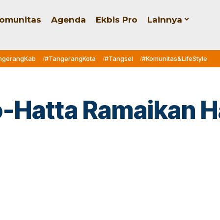
omunitas
Agenda
Ekbis Pro
Lainnya
ngerangKab
#TangerangKota
#Tangsel
#Komunitas&LifeStyle
-Hatta Ramaikan Ha