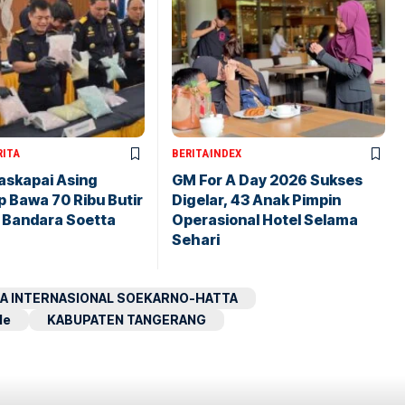
RITA
BERITA
INDEX
askapai Asing
GM For A Day 2026 Sukses
 Bawa 70 Ribu Butir
Digelar, 43 Anak Pimpin
i Bandara Soetta
Operasional Hotel Selama
Sehari
A INTERNASIONAL SOEKARNO-HATTA
le
KABUPATEN TANGERANG