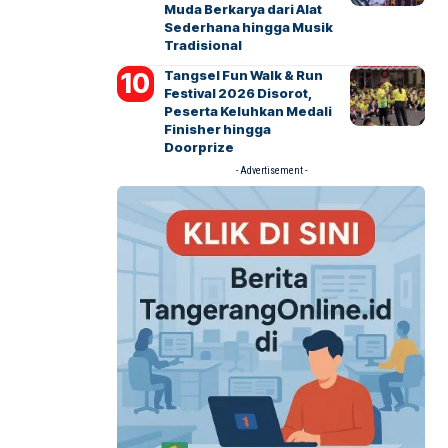
Muda Berkarya dari Alat
Sederhana hingga Musik
Tradisional
Tangsel Fun Walk & Run
Festival 2026 Disorot,
Peserta Keluhkan Medali
Finisher hingga
Doorprize
- Advertisement -