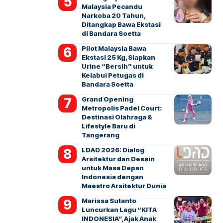
Malaysia Pecandu
Narkoba 20 Tahun,
Ditangkap Bawa Ekstasi
di Bandara Soetta
Pilot Malaysia Bawa
Ekstasi 25 Kg, Siapkan
Urine “Bersih” untuk
Kelabui Petugas di
Bandara Soetta
Grand Opening
Metropolis Padel Court:
Destinasi Olahraga &
Lifestyle Baru di
Tangerang
LDAD 2026: Dialog
Arsitektur dan Desain
untuk Masa Depan
Indonesia dengan
Maestro Arsitektur Dunia
Marissa Sutanto
Luncurkan Lagu “KITA
INDONESIA”, Ajak Anak