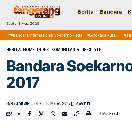
Berita
Bandara
K
Sabtu, 8 Agu 2026
#Bandara Internasional Soekarno Hatta
#Angkasa Pura II
#Ta
BERITA
HOME
INDEX
KOMUNITAS & LIFESTYLE
Bandara Soekarno
2017
By
REDAKSI
Published: 30 Maret, 2017
2 Min Read
Share