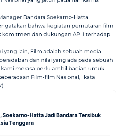
m Nasional yang jatuh pada hari kamis
anager Bandara Soekarno-Hatta,
ngatakan bahwa kegiatan pemutaran film
uk komitmen dan dukungan AP II terhadap
i yang lain, Film adalah sebuah media
radaban dan nilai yang ada pada sebuah
h kami merasa perlu ambil bagian untuk
beradaan Film-film Nasional,” kata
).
k, Soekarno-Hatta Jadi Bandara Tersibuk
Asia Tenggara