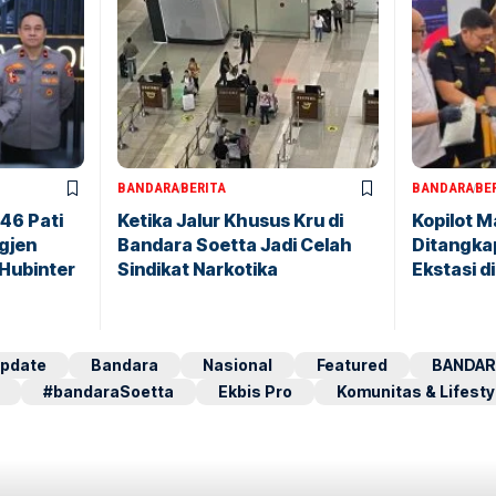
BANDARA
BERITA
BANDARA
BE
146 Pati
Ketika Jalur Khusus Kru di
Kopilot M
igjen
Bandara Soetta Jadi Celah
Ditangkap
 Hubinter
Sindikat Narkotika
Ekstasi d
pdate
Bandara
Nasional
Featured
BANDAR
#bandaraSoetta
Ekbis Pro
Komunitas & Lifesty