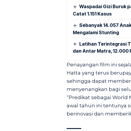
Waspadai Gizi Buruk 
Catat 1.151 Kasus
Sebanyak 14.057 Anak
Mengalami Stunting
Latihan Terintegrasi T
dan Antar Matra, 12.000 P
Penayangan film ini sej
Hatta yang terus berupay
sehingga dapat memberi
menyenangkan bagi selu
“Predikat sebagai World 
awal tahun ini tentunya
berinovasi dan memberik