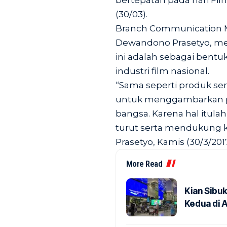
bertepatan pada hari Fil
(30/03).
Branch Communication M
Dewandono Prasetyo, me
ini adalah sebagai bent
industri film nasional.
“Sama seperti produk sen
untuk menggambarkan pe
bangsa. Karena hal itula
turut serta mendukung ke
Prasetyo, Kamis (30/3/2017
More Read
Kian Sibu
Kedua di 