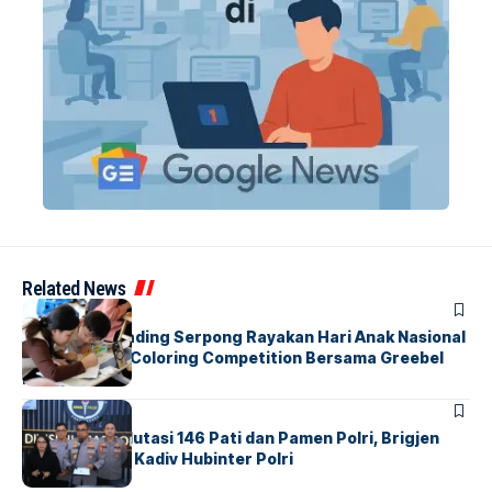
Related News
BERITA
INDEX
Atria Hotel Gading Serpong Rayakan Hari Anak Nasional
Lewat Family Coloring Competition Bersama Greebel
Indonesia
BERITA
Mabes Polri Mutasi 146 Pati dan Pamen Polri, Brigjen
Untung Jabat Kadiv Hubinter Polri