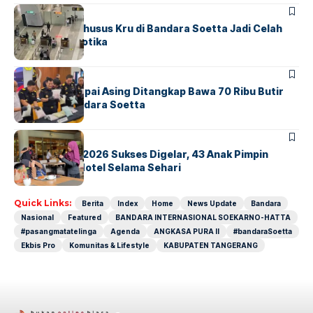
BANDARA
BERITA
Ketika Jalur Khusus Kru di Bandara Soetta Jadi Celah
Sindikat Narkotika
BANDARA
BERITA
Kopilot Maskapai Asing Ditangkap Bawa 70 Ribu Butir
Ekstasi di Bandara Soetta
BERITA
INDEX
GM For A Day 2026 Sukses Digelar, 43 Anak Pimpin
Operasional Hotel Selama Sehari
Quick Links:
Berita
Index
Home
News Update
Bandara
Nasional
Featured
BANDARA INTERNASIONAL SOEKARNO-HATTA
#pasangmatatelinga
Agenda
ANGKASA PURA II
#bandaraSoetta
Ekbis Pro
Komunitas & Lifestyle
KABUPATEN TANGERANG