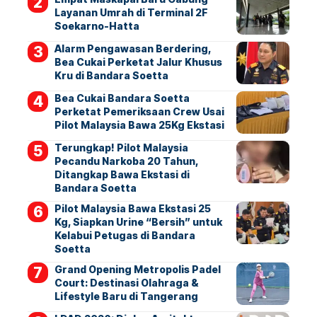
Layanan Umrah di Terminal 2F
Soekarno-Hatta
Alarm Pengawasan Berdering,
Bea Cukai Perketat Jalur Khusus
Kru di Bandara Soetta
Bea Cukai Bandara Soetta
Perketat Pemeriksaan Crew Usai
Pilot Malaysia Bawa 25Kg Ekstasi
Terungkap! Pilot Malaysia
Pecandu Narkoba 20 Tahun,
Ditangkap Bawa Ekstasi di
Bandara Soetta
Pilot Malaysia Bawa Ekstasi 25
Kg, Siapkan Urine “Bersih” untuk
Kelabui Petugas di Bandara
Soetta
Grand Opening Metropolis Padel
Court: Destinasi Olahraga &
Lifestyle Baru di Tangerang