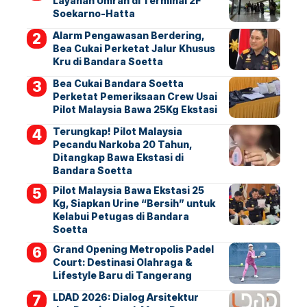
Layanan Umrah di Terminal 2F
Soekarno-Hatta
Alarm Pengawasan Berdering,
Bea Cukai Perketat Jalur Khusus
Kru di Bandara Soetta
Bea Cukai Bandara Soetta
Perketat Pemeriksaan Crew Usai
Pilot Malaysia Bawa 25Kg Ekstasi
Terungkap! Pilot Malaysia
Pecandu Narkoba 20 Tahun,
Ditangkap Bawa Ekstasi di
Bandara Soetta
Pilot Malaysia Bawa Ekstasi 25
Kg, Siapkan Urine “Bersih” untuk
Kelabui Petugas di Bandara
Soetta
Grand Opening Metropolis Padel
Court: Destinasi Olahraga &
Lifestyle Baru di Tangerang
LDAD 2026: Dialog Arsitektur