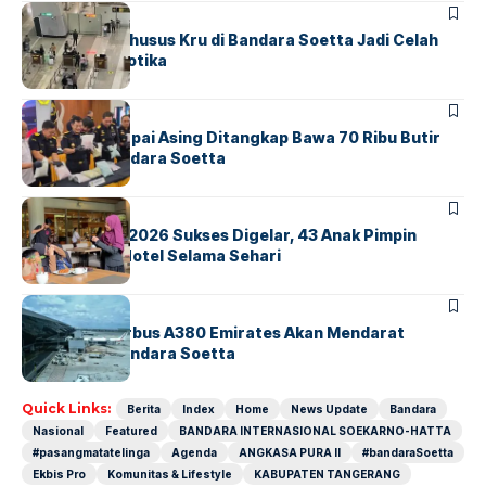
BANDARA
BERITA
Ketika Jalur Khusus Kru di Bandara Soetta Jadi Celah
Sindikat Narkotika
BANDARA
BERITA
Kopilot Maskapai Asing Ditangkap Bawa 70 Ribu Butir
Ekstasi di Bandara Soetta
BERITA
INDEX
GM For A Day 2026 Sukses Digelar, 43 Anak Pimpin
Operasional Hotel Selama Sehari
BANDARA
BERITA
8 Agustus, Airbus A380 Emirates Akan Mendarat
Perdana di Bandara Soetta
Quick Links:
Berita
Index
Home
News Update
Bandara
Nasional
Featured
BANDARA INTERNASIONAL SOEKARNO-HATTA
#pasangmatatelinga
Agenda
ANGKASA PURA II
#bandaraSoetta
Ekbis Pro
Komunitas & Lifestyle
KABUPATEN TANGERANG