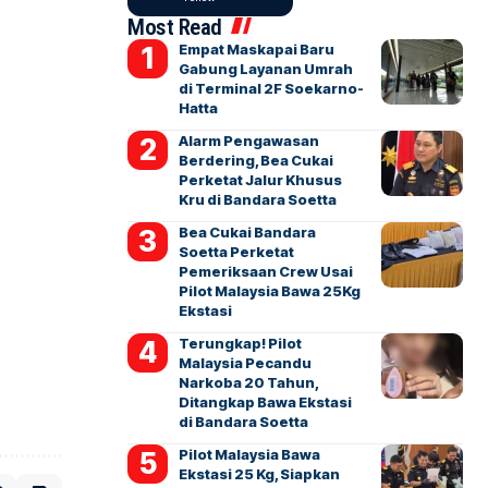
Most Read
Empat Maskapai Baru
Gabung Layanan Umrah
di Terminal 2F Soekarno-
Hatta
Alarm Pengawasan
Berdering, Bea Cukai
Perketat Jalur Khusus
Kru di Bandara Soetta
Bea Cukai Bandara
Soetta Perketat
Pemeriksaan Crew Usai
Pilot Malaysia Bawa 25Kg
Ekstasi
Terungkap! Pilot
Malaysia Pecandu
Narkoba 20 Tahun,
Ditangkap Bawa Ekstasi
di Bandara Soetta
Pilot Malaysia Bawa
Ekstasi 25 Kg, Siapkan