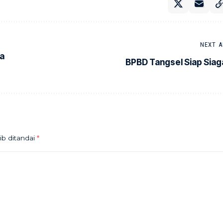
NEXT A
a
BPBD Tangsel Siap Siag
ib ditandai
*