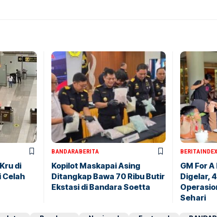
BANDARA
BERITA
BERITA
INDE
Kru di
Kopilot Maskapai Asing
GM For A
i Celah
Ditangkap Bawa 70 Ribu Butir
Digelar, 
Ekstasi di Bandara Soetta
Operasio
Sehari