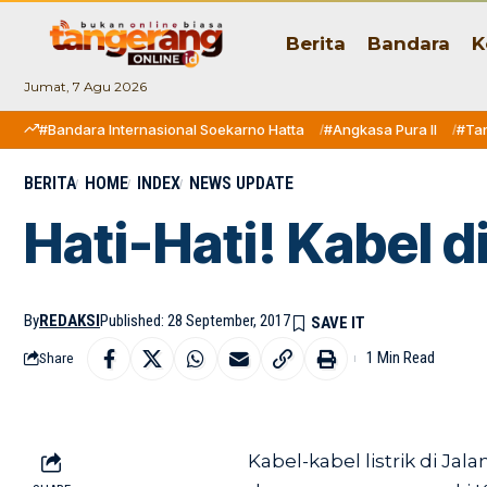
Berita
Bandara
K
Jumat, 7 Agu 2026
#Bandara Internasional Soekarno Hatta
#Angkasa Pura II
#Ta
BERITA
HOME
INDEX
NEWS UPDATE
Hati-Hati! Kabel d
By
REDAKSI
Published: 28 September, 2017
1 Min Read
Share
Kabel-kabel listrik di Jal