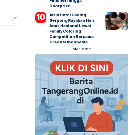
Finisher hingga
Doorprize
Atria Hotel Gading
Serpong Rayakan Hari
Anak Nasional Lewat
Family Coloring
Competition Bersama
Greebel Indonesia
- Advertisement -