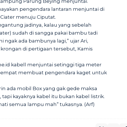
ampung Parung Beying menjuntai.
akan pengendara lantaran menjuntai di
ri Ciater menuju Ciputat.
gegantung jadinya, kalau yang sebelah
Ciater) sudah di sangga pakai bambu tadi
i ngak ada bambunya lagi,” ujar Ari,
rongan di pertigaan tersebut, Kamis
e.id
kabell menjuntai setinggi tiga meter
ut sempat membuat pengendara kaget untuk
rin ada mobil Box yang gak gede maksa
tapi kayaknya kabel itu bukan kabel listrik.
 mati semua lampu mah” tukasnya. (Arf)