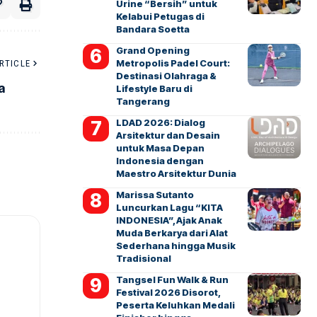
Urine “Bersih” untuk
Kelabui Petugas di
Bandara Soetta
Grand Opening
Metropolis Padel Court:
RTICLE
Destinasi Olahraga &
a
Lifestyle Baru di
Tangerang
LDAD 2026: Dialog
Arsitektur dan Desain
untuk Masa Depan
Indonesia dengan
Maestro Arsitektur Dunia
Marissa Sutanto
Luncurkan Lagu “KITA
INDONESIA”, Ajak Anak
Muda Berkarya dari Alat
Sederhana hingga Musik
Tradisional
Tangsel Fun Walk & Run
Festival 2026 Disorot,
Peserta Keluhkan Medali