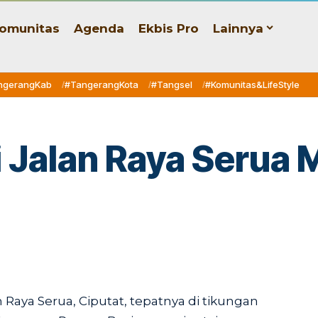
omunitas
Agenda
Ekbis Pro
Lainnya
ngerangKab
#TangerangKota
#Tangsel
#Komunitas&LifeStyle
i Jalan Raya Serua 
an Raya Serua, Ciputat, tepatnya di tikungan