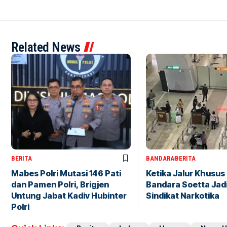
Related News
BERITA
BANDARA
BERITA
Mabes Polri Mutasi 146 Pati
Ketika Jalur Khusus 
dan Pamen Polri, Brigjen
Bandara Soetta Jad
Untung Jabat Kadiv Hubinter
Sindikat Narkotika
Polri