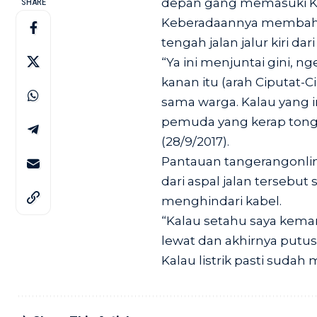
depan gang memasuki K
SHARE
Keberadaannya membahay
tengah jalan jalur kiri da
“Ya ini menjuntai gini, n
kanan itu (arah Ciputat-
sama warga. Kalau yang in
pemuda yang kerap tongk
(28/9/2017).
Pantauan
tangerangonlin
dari aspal jalan terseb
menghindari kabel.
“Kalau setahu saya kema
lewat dan akhirnya putus, 
Kalau listrik pasti sudah