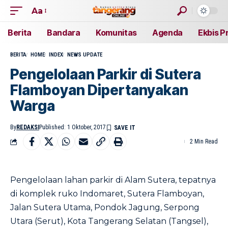
Aa
Berita
Bandara
Komunitas
Agenda
Ekbis P
BERITA
HOME
INDEX
NEWS UPDATE
Pengelolaan Parkir di Sutera
Flamboyan Dipertanyakan
Warga
By
REDAKSI
Published: 1 Oktober, 2017
2 Min Read
Pengelolaan lahan parkir di Alam Sutera, tepatnya
di komplek ruko Indomaret, Sutera Flamboyan,
Jalan Sutera Utama, Pondok Jagung, Serpong
Utara (Serut), Kota Tangerang Selatan (Tangsel),