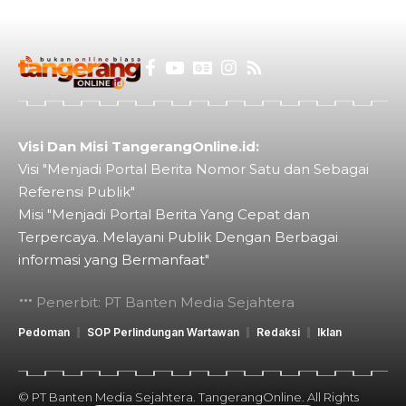
Visi Dan Misi TangerangOnline.id:
Visi "Menjadi Portal Berita Nomor Satu dan Sebagai
Referensi Publik"
Misi "Menjadi Portal Berita Yang Cepat dan
Terpercaya. Melayani Publik Dengan Berbagai
informasi yang Bermanfaat"
Penerbit: PT Banten Media Sejahtera
Pedoman
SOP Perlindungan Wartawan
Redaksi
Iklan
© PT Banten Media Sejahtera. TangerangOnline. All Rights