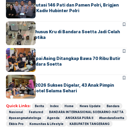
Mabes Polri Mutasi 146 Pati dan Pamen Polri, Brigjen
Untung Jabat Kadiv Hubinter Polri
BANDARA
BERITA
Ketika Jalur Khusus Kru di Bandara Soetta Jadi Celah
Sindikat Narkotika
BANDARA
BERITA
Kopilot Maskapai Asing Ditangkap Bawa 70 Ribu Butir
Ekstasi di Bandara Soetta
BERITA
INDEX
GM For A Day 2026 Sukses Digelar, 43 Anak Pimpin
Operasional Hotel Selama Sehari
Quick Links:
Berita
Index
Home
News Update
Bandara
Nasional
Featured
BANDARA INTERNASIONAL SOEKARNO-HATTA
#pasangmatatelinga
Agenda
ANGKASA PURA II
#bandaraSoetta
Ekbis Pro
Komunitas & Lifestyle
KABUPATEN TANGERANG