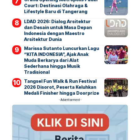
Court: Destinasi Olahraga &
Lifestyle Baru di Tangerang
LDAD 2026: Dialog Arsitektur
dan Desain untuk Masa Depan
Indonesia dengan Maestro
Arsitektur Dunia
Marissa Sutanto Luncurkan Lagu
“KITA INDONESIA”, Ajak Anak
Muda Berkarya dari Alat
Sederhana hingga Musik
Tradisional
Tangsel Fun Walk & Run Festival
2026 Disorot, Peserta Keluhkan
Medali Finisher hingga Doorprize
- Advertisement -