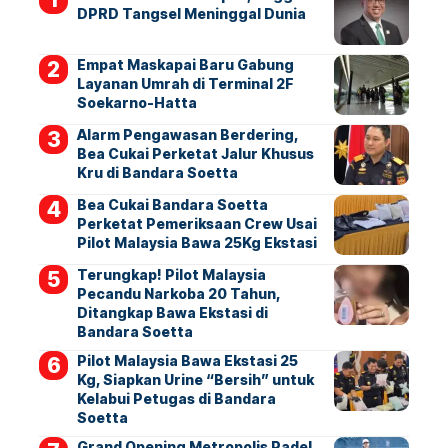
DPRD Tangsel Meninggal Dunia
Empat Maskapai Baru Gabung
Layanan Umrah di Terminal 2F
Soekarno-Hatta
Alarm Pengawasan Berdering,
Bea Cukai Perketat Jalur Khusus
Kru di Bandara Soetta
Bea Cukai Bandara Soetta
Perketat Pemeriksaan Crew Usai
Pilot Malaysia Bawa 25Kg Ekstasi
Terungkap! Pilot Malaysia
Pecandu Narkoba 20 Tahun,
Ditangkap Bawa Ekstasi di
Bandara Soetta
Pilot Malaysia Bawa Ekstasi 25
Kg, Siapkan Urine “Bersih” untuk
Kelabui Petugas di Bandara
Soetta
Grand Opening Metropolis Padel