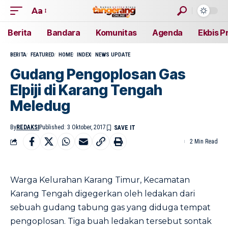
Aa
Berita
Bandara
Komunitas
Agenda
Ekbis P
BERITA
FEATURED
HOME
INDEX
NEWS UPDATE
Gudang Pengoplosan Gas
Elpiji di Karang Tengah
Meledug
By
REDAKSI
Published: 3 Oktober, 2017
2 Min Read
Warga Kelurahan Karang Timur, Kecamatan
Karang Tengah digegerkan oleh ledakan dari
sebuah gudang tabung gas yang diduga tempat
pengoplosan. Tiga buah ledakan tersebut sontak