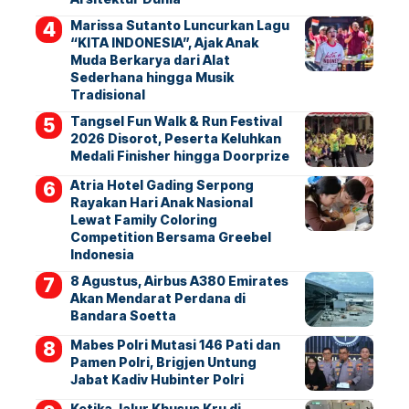
Marissa Sutanto Luncurkan Lagu
“KITA INDONESIA”, Ajak Anak
Muda Berkarya dari Alat
Sederhana hingga Musik
Tradisional
Tangsel Fun Walk & Run Festival
2026 Disorot, Peserta Keluhkan
Medali Finisher hingga Doorprize
Atria Hotel Gading Serpong
Rayakan Hari Anak Nasional
Lewat Family Coloring
Competition Bersama Greebel
Indonesia
8 Agustus, Airbus A380 Emirates
Akan Mendarat Perdana di
Bandara Soetta
Mabes Polri Mutasi 146 Pati dan
Pamen Polri, Brigjen Untung
Jabat Kadiv Hubinter Polri
Ketika Jalur Khusus Kru di