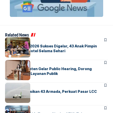
Related News
BERITA
INDEX
GM For A Day 2026 Sukses Digelar, 43 Anak Pimpin
Operasional Hotel Selama Sehari
BANDARA
BERITA
Karantina Banten Gelar Public Hearing, Dorong
Transparansi Layanan Publik
BANDARA
BERITA
Citilink Operasikan 43 Armada, Perkuat Pasar LCC
Nasional
BERITA