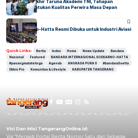
Sidang Pantukhir Taruna Akademi TNI, Tahapan
Strategis Tentukan Kualitas Perwira Masa Depan
BANDARA
BERITA
IALC Soekarno-Hatta Resmi Dibuka untuk Industri Aviasi
Dunia
Quick Links:
Berita
Index
Home
News Update
Bandara
Nasional
Featured
BANDARA INTERNASIONAL SOEKARNO-HATTA
#pasangmatatelinga
Agenda
ANGKASA PURA II
#bandaraSoetta
Ekbis Pro
Komunitas & Lifestyle
KABUPATEN TANGERANG
Visi Dan Misi TangerangOnline.id:
Visi "Menjadi Portal Berita Nomor Satu dan Sebagai