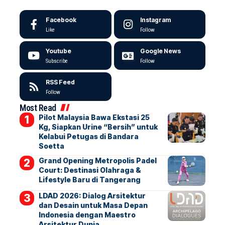
Facebook
Instagram
Like
Follow
Youtube
Google News
Subscribe
Follow
RSS Feed
Follow
Most Read
Pilot Malaysia Bawa Ekstasi 25
Kg, Siapkan Urine “Bersih” untuk
Kelabui Petugas di Bandara
Soetta
Grand Opening Metropolis Padel
Court: Destinasi Olahraga &
Lifestyle Baru di Tangerang
LDAD 2026: Dialog Arsitektur
dan Desain untuk Masa Depan
Indonesia dengan Maestro
Arsitektur Dunia