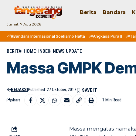
Berita
Bandara
K
Jumat, 7 Agu 2026
#Bandara Internasional Soekarno Hatta
#Angkasa Pura II
#Ta
BERITA
HOME
INDEX
NEWS UPDATE
Massa GMPK Demo
By
REDAKSI
Published: 27 Oktober, 2017
1 Min Read
Share
Massa mengatas namakan