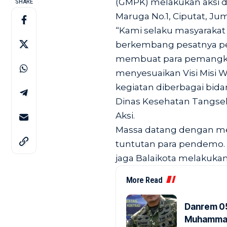
(GMPK) melakukan aksi d
SHARE
Maruga No.1, Ciputat, Juma
“Kami selaku masyarakat
berkembang pesatnya p
membuat para pemangku 
menyesuaikan Visi Misi Wa
kegiatan diberbagai bid
Dinas Kesehatan Tangsel,
Aksi.
Massa datang dengan m
tuntutan para pendemo. D
jaga Balaikota melakukan
More Read
Danrem 05
Muhammad 