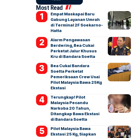
Most Read
Empat Maskapai Baru
Gabung Layanan Umrah
di Terminal 2F Soekarno-
Hatta
Alarm Pengawasan
Berdering, Bea Cukai
Perketat Jalur Khusus
Kru di Bandara Soetta
Bea Cukai Bandara
Soetta Perketat
Pemeriksaan Crew Usai
Pilot Malaysia Bawa 25Kg
Ekstasi
Terungkap! Pilot
Malaysia Pecandu
Narkoba 20 Tahun,
Ditangkap Bawa Ekstasi
di Bandara Soetta
Pilot Malaysia Bawa
Ekstasi 25 Kg, Siapkan