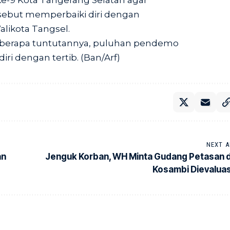
e-9 Kota Tangerang Selatan agar
sebut memperbaiki diri dengan
alikota Tangsel.
berapa tuntutannya, puluhan pendemo
i dengan tertib. (Ban/Arf)
NEXT A
an
Jenguk Korban, WH Minta Gudang Petasan d
Kosambi Dievaluas