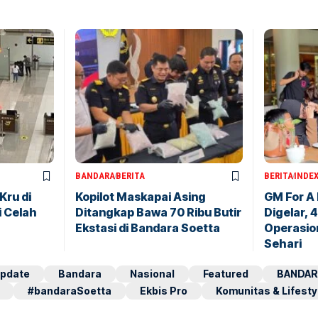
BANDARA
BERITA
BERITA
INDE
Kru di
Kopilot Maskapai Asing
GM For A
i Celah
Ditangkap Bawa 70 Ribu Butir
Digelar, 
Ekstasi di Bandara Soetta
Operasio
Sehari
pdate
Bandara
Nasional
Featured
BANDAR
#bandaraSoetta
Ekbis Pro
Komunitas & Lifesty