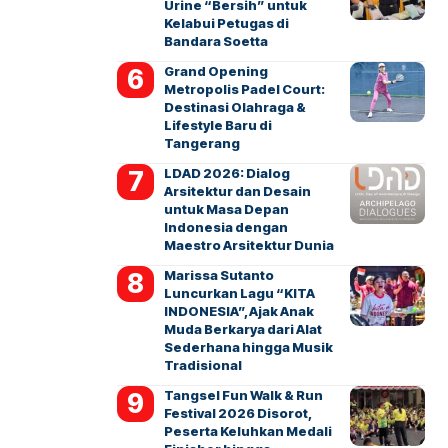
Urine “Bersih” untuk
Kelabui Petugas di
Bandara Soetta
Grand Opening
Metropolis Padel Court:
Destinasi Olahraga &
Lifestyle Baru di
Tangerang
LDAD 2026: Dialog
Arsitektur dan Desain
untuk Masa Depan
Indonesia dengan
Maestro Arsitektur Dunia
Marissa Sutanto
Luncurkan Lagu “KITA
INDONESIA”, Ajak Anak
Muda Berkarya dari Alat
Sederhana hingga Musik
Tradisional
Tangsel Fun Walk & Run
Festival 2026 Disorot,
Peserta Keluhkan Medali