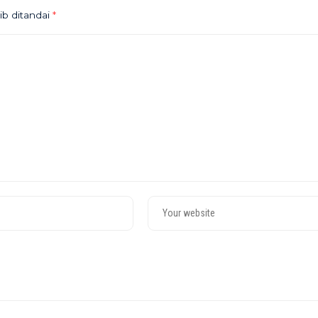
ib ditandai
*