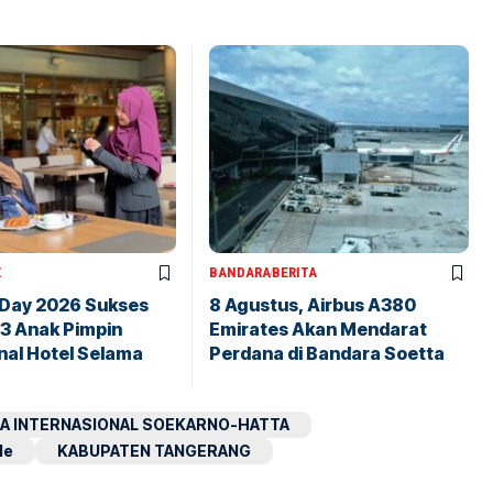
X
BANDARA
BERITA
 Day 2026 Sukses
8 Agustus, Airbus A380
43 Anak Pimpin
Emirates Akan Mendarat
nal Hotel Selama
Perdana di Bandara Soetta
A INTERNASIONAL SOEKARNO-HATTA
le
KABUPATEN TANGERANG