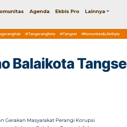
omunitas
Agenda
Ekbis Pro
Lainnya
ngerangKab
#TangerangKota
#Tangsel
#Komunitas&LifeStyle
 Balaikota Tangse
 Gerakan Masyarakat Perangi Korupsi