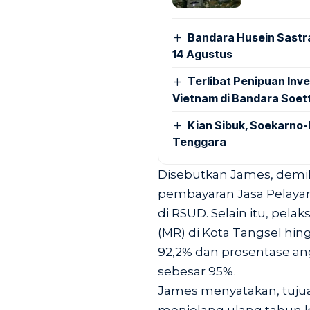
Bandara Husein Sastr
14 Agustus
Terlibat Penipuan Inve
Vietnam di Bandara Soet
Kian Sibuk, Soekarno-
Tenggara
Disebutkan James, demik
pembayaran Jasa Pelaya
di RSUD. Selain itu, pela
(MR) di Kota Tangsel hi
92,2% dan prosentase a
sebesar 95%.
James menyatakan, tujua