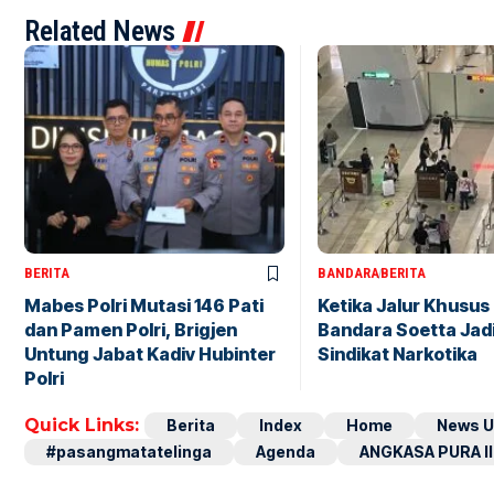
Related News
BERITA
BANDARA
BERITA
Mabes Polri Mutasi 146 Pati
Ketika Jalur Khusus 
dan Pamen Polri, Brigjen
Bandara Soetta Jad
Untung Jabat Kadiv Hubinter
Sindikat Narkotika
Polri
Quick Links:
Berita
Index
Home
News U
#pasangmatatelinga
Agenda
ANGKASA PURA II