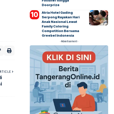
Finisher hingga
Doorprize
Atria Hotel Gading
Serpong Rayakan Hari
Anak Nasional Lewat
Family Coloring
Competition Bersama
Greebel Indonesia
- Advertisement -
RTICLE
i
i