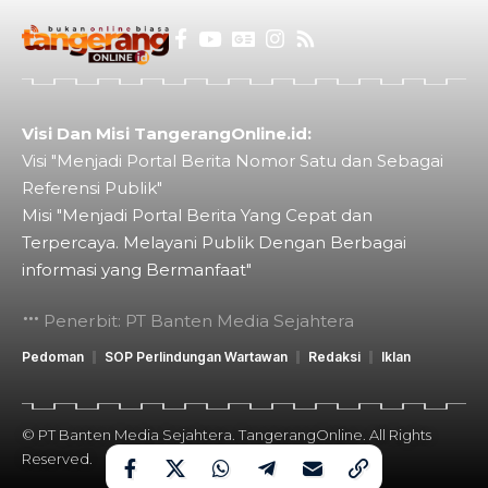
Visi Dan Misi TangerangOnline.id:
Visi "Menjadi Portal Berita Nomor Satu dan Sebagai
Referensi Publik"
Misi "Menjadi Portal Berita Yang Cepat dan
Terpercaya. Melayani Publik Dengan Berbagai
informasi yang Bermanfaat"
Penerbit: PT Banten Media Sejahtera
Pedoman
SOP Perlindungan Wartawan
Redaksi
Iklan
© PT Banten Media Sejahtera. TangerangOnline. All Rights
Reserved.