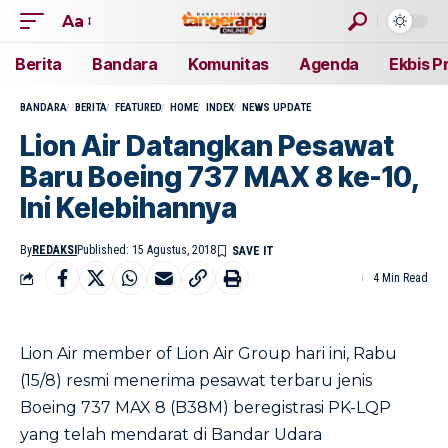
Aa
Berita
Bandara
Komunitas
Agenda
Ekbis P
BANDARA
BERITA
FEATURED
HOME
INDEX
NEWS UPDATE
Lion Air Datangkan Pesawat
Baru Boeing 737 MAX 8 ke-10,
Ini Kelebihannya
By
REDAKSI
Published: 15 Agustus, 2018
4 Min Read
Lion Air member of Lion Air Group hari ini, Rabu
(15/8) resmi menerima pesawat terbaru jenis
Boeing 737 MAX 8 (B38M) beregistrasi PK-LQP
yang telah mendarat di Bandar Udara