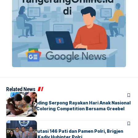
Related News
BERITA
INDEX
Atria Hotel Gading Serpong Rayakan Hari Anak Nasional
Lewat Family Coloring Competition Bersama Greebel
Indonesia
BERITA
Mabes Polri Mutasi 146 Pati dan Pamen Polri, Brigjen
Untung Jabat Kadiv Hubinter Polri