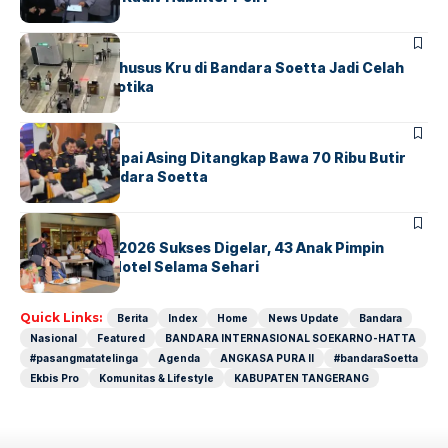
BANDARA
BERITA
Ketika Jalur Khusus Kru di Bandara Soetta Jadi Celah
Sindikat Narkotika
BANDARA
BERITA
Kopilot Maskapai Asing Ditangkap Bawa 70 Ribu Butir
Ekstasi di Bandara Soetta
BERITA
INDEX
GM For A Day 2026 Sukses Digelar, 43 Anak Pimpin
Operasional Hotel Selama Sehari
Quick Links:
Berita
Index
Home
News Update
Bandara
Nasional
Featured
BANDARA INTERNASIONAL SOEKARNO-HATTA
#pasangmatatelinga
Agenda
ANGKASA PURA II
#bandaraSoetta
Ekbis Pro
Komunitas & Lifestyle
KABUPATEN TANGERANG