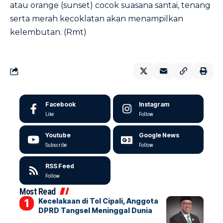
atau orange (sunset) cocok suasana santai, tenang
serta merah kecoklatan akan menampilkan
kelembutan. (Rmt)
Facebook
Instagram
Like
Follow
Youtube
Google News
Subscribe
Follow
RSS Feed
Follow
Most Read
Kecelakaan di Tol Cipali, Anggota
DPRD Tangsel Meninggal Dunia