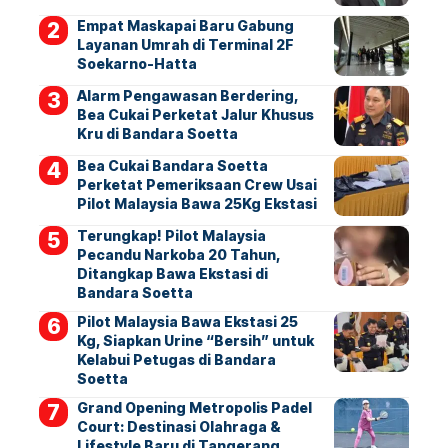
Empat Maskapai Baru Gabung
Layanan Umrah di Terminal 2F
Soekarno-Hatta
Alarm Pengawasan Berdering,
Bea Cukai Perketat Jalur Khusus
Kru di Bandara Soetta
Bea Cukai Bandara Soetta
Perketat Pemeriksaan Crew Usai
Pilot Malaysia Bawa 25Kg Ekstasi
Terungkap! Pilot Malaysia
Pecandu Narkoba 20 Tahun,
Ditangkap Bawa Ekstasi di
Bandara Soetta
Pilot Malaysia Bawa Ekstasi 25
Kg, Siapkan Urine “Bersih” untuk
Kelabui Petugas di Bandara
Soetta
Grand Opening Metropolis Padel
Court: Destinasi Olahraga &
Lifestyle Baru di Tangerang