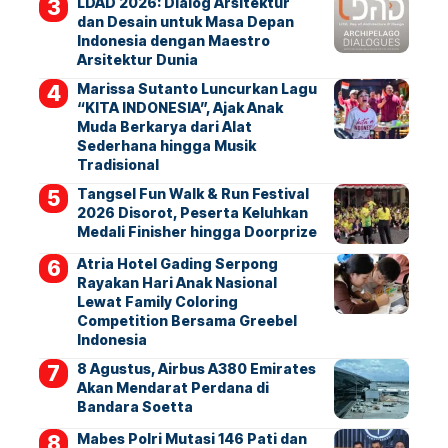
LDAD 2026: Dialog Arsitektur
dan Desain untuk Masa Depan
Indonesia dengan Maestro
Arsitektur Dunia
Marissa Sutanto Luncurkan Lagu
“KITA INDONESIA”, Ajak Anak
Muda Berkarya dari Alat
Sederhana hingga Musik
Tradisional
Tangsel Fun Walk & Run Festival
2026 Disorot, Peserta Keluhkan
Medali Finisher hingga Doorprize
Atria Hotel Gading Serpong
Rayakan Hari Anak Nasional
Lewat Family Coloring
Competition Bersama Greebel
Indonesia
8 Agustus, Airbus A380 Emirates
Akan Mendarat Perdana di
Bandara Soetta
Mabes Polri Mutasi 146 Pati dan