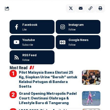
Facebook
Instagram
Like
Follow
Youtube
Google News
Subscribe
Follow
RSS Feed
Follow
Most Read
Pilot Malaysia Bawa Ekstasi 25
Kg, Siapkan Urine “Bersih” untuk
Kelabui Petugas di Bandara
Soetta
Grand Opening Metropolis Padel
Court: Destinasi Olahraga &
Lifestyle Baru di Tangerang