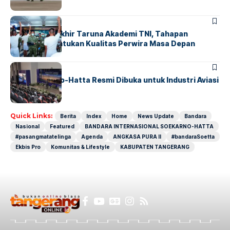
BERITA
Sidang Pantukhir Taruna Akademi TNI, Tahapan
Strategis Tentukan Kualitas Perwira Masa Depan
BANDARA
BERITA
IALC Soekarno-Hatta Resmi Dibuka untuk Industri Aviasi
Dunia
Quick Links:
Berita
Index
Home
News Update
Bandara
Nasional
Featured
BANDARA INTERNASIONAL SOEKARNO-HATTA
#pasangmatatelinga
Agenda
ANGKASA PURA II
#bandaraSoetta
Ekbis Pro
Komunitas & Lifestyle
KABUPATEN TANGERANG