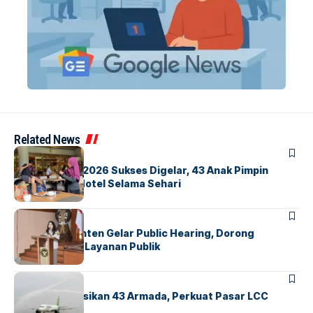
Related News
BERITA
INDEX
GM For A Day 2026 Sukses Digelar, 43 Anak Pimpin
Operasional Hotel Selama Sehari
BANDARA
BERITA
Karantina Banten Gelar Public Hearing, Dorong
Transparansi Layanan Publik
BANDARA
BERITA
Citilink Operasikan 43 Armada, Perkuat Pasar LCC
Nasional