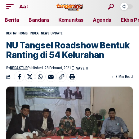
Aa
Berita
Bandara
Komunitas
Agenda
Ekbis P
BERITA
HOME
INDEX
NEWS UPDATE
NU Tangsel Roadshow Bentuk
Ranting di 54 Kelurahan
By
REDAKTUR
Published: 28 Februari, 2021
3 Min Read