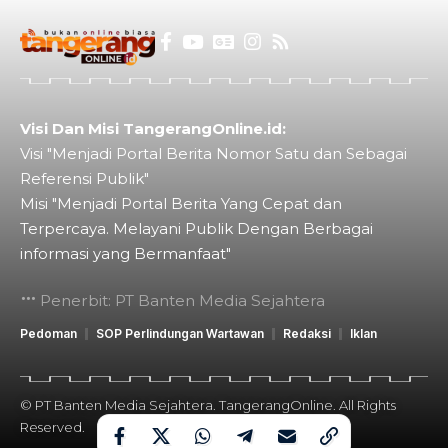
Visi Dan Misi TangerangOnline.id:
Visi "Menjadi Portal Berita Nomor Satu dan Sebagai
Referensi Publik"
Misi "Menjadi Portal Berita Yang Cepat dan
Terpercaya. Melayani Publik Dengan Berbagai
informasi yang Bermanfaat"
Penerbit: PT Banten Media Sejahtera
Pedoman
SOP Perlindungan Wartawan
Redaksi
Iklan
© PT Banten Media Sejahtera. TangerangOnline. All Rights
Reserved.