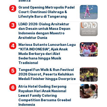
Soetta
Grand Opening Metropolis Padel
Court: Destinasi Olahraga &
Lifestyle Baru di Tangerang
LDAD 2026: Dialog Arsitektur
dan Desain untuk Masa Depan
Indonesia dengan Maestro
Arsitektur Dunia
Marissa Sutanto Luncurkan Lagu
“KITA INDONESIA”, Ajak Anak
Muda Berkarya dari Alat
Sederhana hingga Musik
Tradisional
Tangsel Fun Walk & Run Festival
2026 Disorot, Peserta Keluhkan
Medali Finisher hingga Doorprize
Atria Hotel Gading Serpong
Rayakan Hari Anak Nasional
Lewat Family Coloring
Competition Bersama Greebel
Indonesia