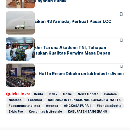
Transparansi Layanan Publik
BANDARA
BERITA
Citilink Operasikan 43 Armada, Perkuat Pasar LCC
Nasional
BERITA
Sidang Pantukhir Taruna Akademi TNI, Tahapan
Strategis Tentukan Kualitas Perwira Masa Depan
BANDARA
BERITA
IALC Soekarno-Hatta Resmi Dibuka untuk Industri Aviasi
Dunia
Quick Links:
Berita
Index
Home
News Update
Bandara
Nasional
Featured
BANDARA INTERNASIONAL SOEKARNO-HATTA
#pasangmatatelinga
Agenda
ANGKASA PURA II
#bandaraSoetta
Ekbis Pro
Komunitas & Lifestyle
KABUPATEN TANGERANG