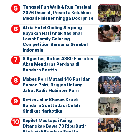
Tangsel Fun Walk & Run Festival
2026 Disorot, Peserta Keluhkan
Medali Finisher hingga Doorprize
Atria Hotel Gading Serpong
Rayakan Hari Anak Nasional
Lewat Family Coloring
Competition Bersama Greebel
Indonesia
8 Agustus, Airbus A380 Emirates
Akan Mendarat Perdana di
Bandara Soetta
Mabes Polri Mutasi 146 Pati dan
Pamen Polri, Brigjen Untung
Jabat Kadiv Hubinter Polri
Ketika Jalur Khusus Kru di
Bandara Soetta Jadi Celah
Sindikat Narkotika
Kopilot Maskapai Asing
Ditangkap Bawa 70 Ribu Butir
Ekstasi di Bandara Soetta