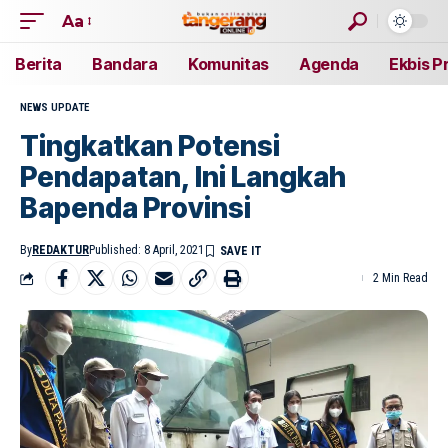
Aa
Berita
Bandara
Komunitas
Agenda
Ekbis P
NEWS UPDATE
Tingkatkan Potensi
Pendapatan, Ini Langkah
Bapenda Provinsi
By
REDAKTUR
Published: 8 April, 2021
2 Min Read