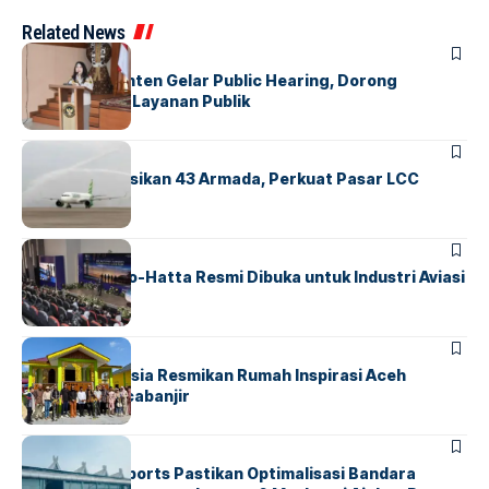
Related News
BANDARA
BERITA
Karantina Banten Gelar Public Hearing, Dorong
Transparansi Layanan Publik
BANDARA
BERITA
Citilink Operasikan 43 Armada, Perkuat Pasar LCC
Nasional
BANDARA
BERITA
IALC Soekarno-Hatta Resmi Dibuka untuk Industri Aviasi
Dunia
BERITA
HOME
AirNav Indonesia Resmikan Rumah Inspirasi Aceh
Tamiang Pascabanjir
BANDARA
BERITA
InJourney Airports Pastikan Optimalisasi Bandara