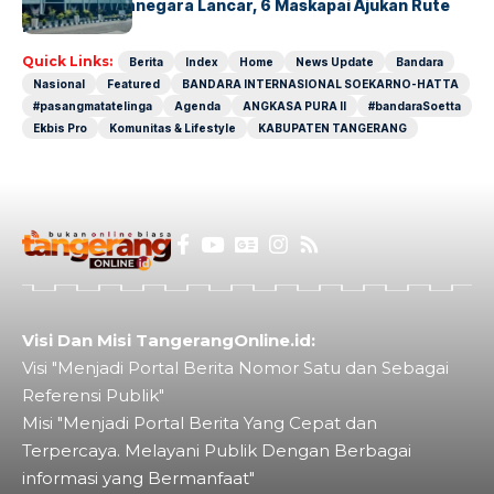
Husein Sastranegara Lancar, 6 Maskapai Ajukan Rute
Baru
Quick Links:
Berita
Index
Home
News Update
Bandara
Nasional
Featured
BANDARA INTERNASIONAL SOEKARNO-HATTA
#pasangmatatelinga
Agenda
ANGKASA PURA II
#bandaraSoetta
Ekbis Pro
Komunitas & Lifestyle
KABUPATEN TANGERANG
Visi Dan Misi TangerangOnline.id:
Visi "Menjadi Portal Berita Nomor Satu dan Sebagai
Referensi Publik"
Misi "Menjadi Portal Berita Yang Cepat dan
Terpercaya. Melayani Publik Dengan Berbagai
informasi yang Bermanfaat"