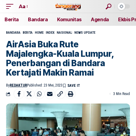
Aa
Berita
Bandara
Komunitas
Agenda
Ekbis P
BANDARA
BERITA
HOME
INDEX
NASIONAL
NEWS UPDATE
AirAsia Buka Rute
Majalengka-Kuala Lumpur,
Penerbangan di Bandara
Kertajati Makin Ramai
By
REDAKTUR
Published: 23 Mei, 2023
3 Min Read