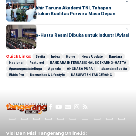
BERITA
Sidang Pantukhir Taruna Akademi TNI, Tahapan
Strategis Tentukan Kualitas Perwira Masa Depan
BANDARA
BERITA
IALC Soekarno-Hatta Resmi Dibuka untuk Industri Aviasi
Dunia
Quick Links:
Berita
Index
Home
News Update
Bandara
Nasional
Featured
BANDARA INTERNASIONAL SOEKARNO-HATTA
#pasangmatatelinga
Agenda
ANGKASA PURA II
#bandaraSoetta
Ekbis Pro
Komunitas & Lifestyle
KABUPATEN TANGERANG
Visi Dan Misi TangerangOnline.id: