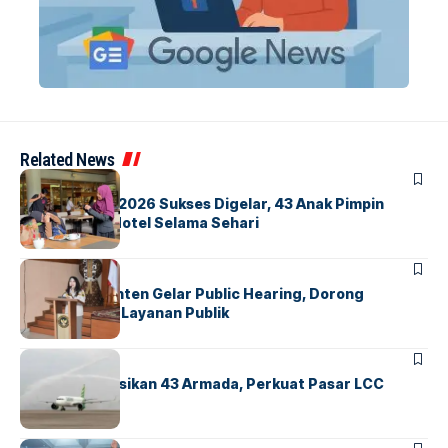
Related News
BERITA
INDEX
GM For A Day 2026 Sukses Digelar, 43 Anak Pimpin
Operasional Hotel Selama Sehari
BANDARA
BERITA
Karantina Banten Gelar Public Hearing, Dorong
Transparansi Layanan Publik
BANDARA
BERITA
Citilink Operasikan 43 Armada, Perkuat Pasar LCC
Nasional