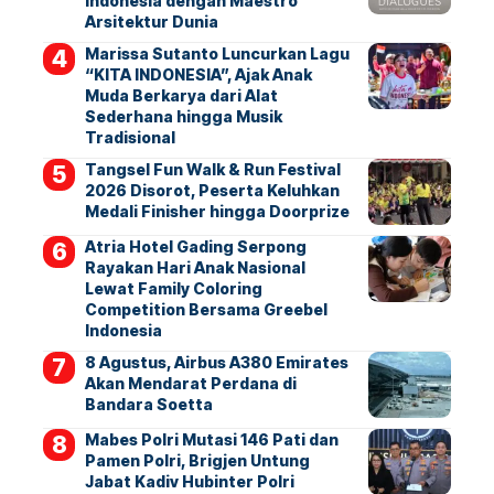
Indonesia dengan Maestro
Arsitektur Dunia
Marissa Sutanto Luncurkan Lagu
“KITA INDONESIA”, Ajak Anak
Muda Berkarya dari Alat
Sederhana hingga Musik
Tradisional
Tangsel Fun Walk & Run Festival
2026 Disorot, Peserta Keluhkan
Medali Finisher hingga Doorprize
Atria Hotel Gading Serpong
Rayakan Hari Anak Nasional
Lewat Family Coloring
Competition Bersama Greebel
Indonesia
8 Agustus, Airbus A380 Emirates
Akan Mendarat Perdana di
Bandara Soetta
Mabes Polri Mutasi 146 Pati dan
Pamen Polri, Brigjen Untung
Jabat Kadiv Hubinter Polri