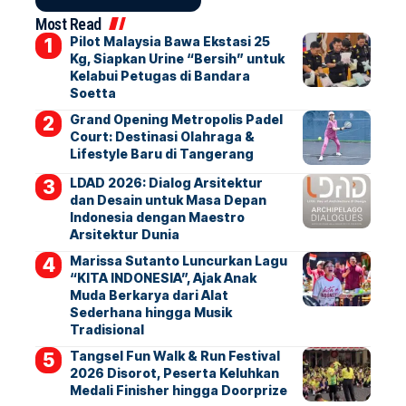
Most Read
Pilot Malaysia Bawa Ekstasi 25
Kg, Siapkan Urine “Bersih” untuk
Kelabui Petugas di Bandara
Soetta
Grand Opening Metropolis Padel
Court: Destinasi Olahraga &
Lifestyle Baru di Tangerang
LDAD 2026: Dialog Arsitektur
dan Desain untuk Masa Depan
Indonesia dengan Maestro
Arsitektur Dunia
Marissa Sutanto Luncurkan Lagu
“KITA INDONESIA”, Ajak Anak
Muda Berkarya dari Alat
Sederhana hingga Musik
Tradisional
Tangsel Fun Walk & Run Festival
2026 Disorot, Peserta Keluhkan
Medali Finisher hingga Doorprize