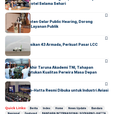
Operasional Hotel Selama Sehari
BANDARA
BERITA
Karantina Banten Gelar Public Hearing, Dorong
Transparansi Layanan Publik
BANDARA
BERITA
Citilink Operasikan 43 Armada, Perkuat Pasar LCC
Nasional
BERITA
Sidang Pantukhir Taruna Akademi TNI, Tahapan
Strategis Tentukan Kualitas Perwira Masa Depan
BANDARA
BERITA
IALC Soekarno-Hatta Resmi Dibuka untuk Industri Aviasi
Dunia
Quick Links:
Berita
Index
Home
News Update
Bandara
Nasional
Featured
BANDARA INTERNASIONAL SOEKARNO-HATTA