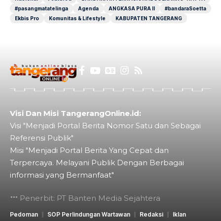
#pasangmatatelinga
Agenda
ANGKASA PURA II
#bandaraSoetta
Ekbis Pro
Komunitas & Lifestyle
KABUPATEN TANGERANG
Visi Dan Misi TangerangOnline.id:
Visi "Menjadi Portal Berita Nomor Satu dan Sebagai
Referensi Publik"
Misi "Menjadi Portal Berita Yang Cepat dan
Terpercaya. Melayani Publik Dengan Berbagai
informasi yang Bermanfaat"
Penerbit: PT Banten Media Sejahtera
Pedoman
SOP Perlindungan Wartawan
Redaksi
Iklan