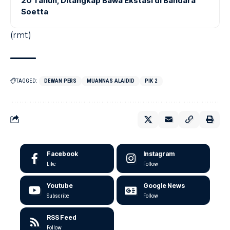
20 Tahun, Ditangkap Bawa Ekstasi di Bandara
Soetta
(rmt)
TAGGED:
DEWAN PERS
MUANNAS ALAIDID
PIK 2
Facebook
Instagram
Like
Follow
Youtube
Google News
Subscribe
Follow
RSS Feed
Follow