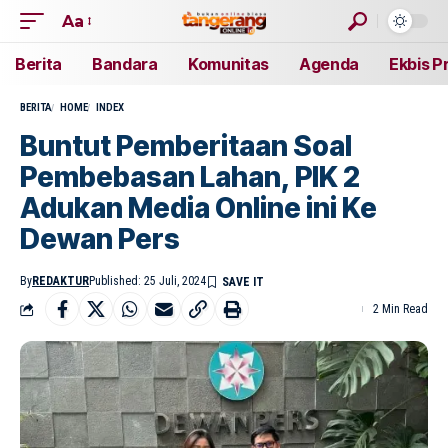
Aa
Berita
Bandara
Komunitas
Agenda
Ekbis P
BERITA
HOME
INDEX
Buntut Pemberitaan Soal
Pembebasan Lahan, PIK 2
Adukan Media Online ini Ke
Dewan Pers
By
REDAKTUR
Published: 25 Juli, 2024
2 Min Read